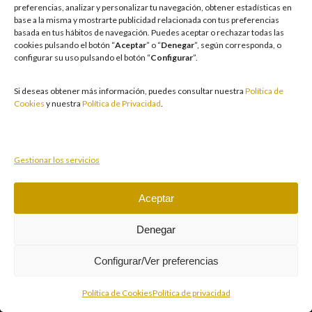
facilitamos medidas e información para que el juego sea siempre diversión y
preferencias, analizar y personalizar tu navegación, obtener estadísticas en
entretenimiento, sin utilizarse como vía para afrontar problemas económicos
base a la misma y mostrarte publicidad relacionada con tus preferencias
o emocionales. El acceso está prohibido a menores de 18 años y a las
basada en tus hábitos de navegación
.
Puedes aceptar o rechazar todas las
personas con acceso restringido conforme a los registros de prohibición y/o
cookies pulsando el botón “
Aceptar
” o “
Denegar
”, según corresponda, o
autoexclusión que resulten aplicables. También trabajamos para reforzar una
configurar su uso pulsando el botón “
Configurar
”.
cultura de prevención y concienciación sobre los posibles trastornos
asociados al juego, fomentando una participación racional y sensata acorde a
las circunstancias individuales. Asimismo, desarrollamos y mejoramos de
Si deseas obtener más información, puedes consultar nuestra
Política de
forma continuada nuestra Cultura de Juego Responsable mediante la
Cookies
y nuestra
Política de Privacidad
.
actualización periódica de la Política y la Norma, un plan de comunicación
transversal, la formación a empleados, la publicidad responsable, la
protección de colectivos vulnerables y acciones de prevención y apoyo ante
conductas de riesgo.
Gestionar los servicios
Aceptar
Juegue con responsabilidad.
Copyright © 2026 Casino Cirsa Valencia, S.A. Reservados
Denegar
todos los derechos
Configurar/Ver preferencias
Política de Cookies
Política de privacidad