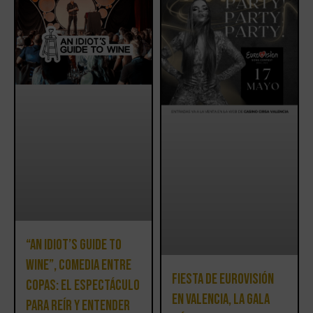
“An Idiot’s Guide to
Wine”, comedia entre
Fiesta de Eurovisión
copas: el espectáculo
en Valencia, la Gala
para reír y entender