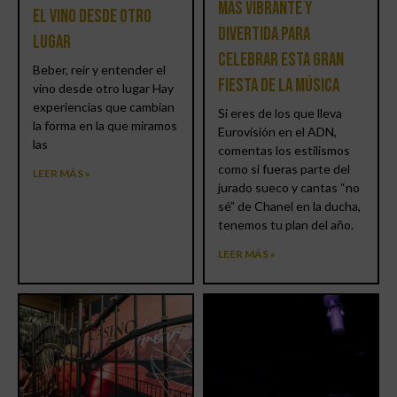
más vibrante y
el vino desde otro
divertida para
lugar
celebrar esta gran
Beber, reír y entender el
fiesta de la música
vino desde otro lugar Hay
experiencias que cambian
Si eres de los que lleva
la forma en la que miramos
Eurovisión en el ADN,
las
comentas los estilismos
como si fueras parte del
LEER MÁS »
jurado sueco y cantas “no
sé” de Chanel en la ducha,
tenemos tu plan del año.
LEER MÁS »