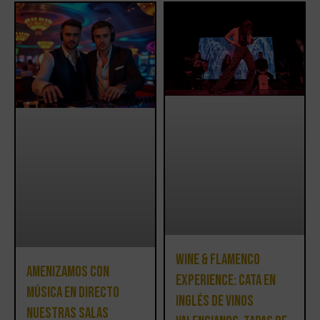
Wine & Flamenco
Amenizamos con
Experience: cata en
música en directo
inglés de vinos
nuestras Salas