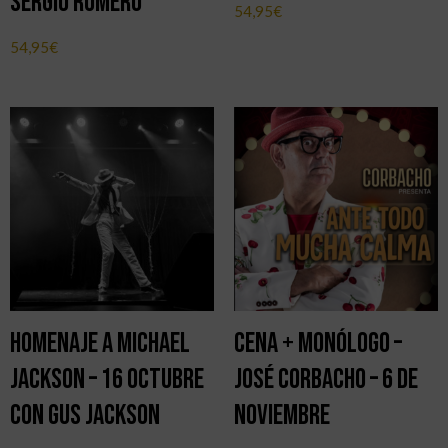
Sergio Romero
54,95
€
54,95
€
Homenaje a Michael
Cena + Monólogo –
Jackson – 16 octubre
José Corbacho – 6 de
con Gus Jackson
noviembre