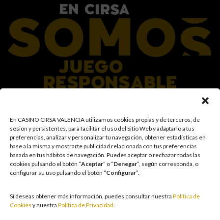
En el Grupo CIRSA promovemos una actitud responsable hacia el juego,
En CASINO CIRSA VALENCIA utilizamos cookies propias y de terceros, de
garantizando un entorno seguro y transparente para nuestros clientes y
sesión y persistentes, para facilitar el uso del Sitio Web y adaptarlo a tus
facilitamos medidas e información para que el juego sea siempre diversión y
preferencias, analizar y personalizar tu navegación, obtener estadísticas en
entretenimiento, sin utilizarse como vía para afrontar problemas económicos
base a la misma y mostrarte publicidad relacionada con tus preferencias
o emocionales. El acceso está prohibido a menores de 18 años y a las
basada en tus hábitos de navegación
.
Puedes aceptar o rechazar todas las
personas con acceso restringido conforme a los registros de prohibición y/o
cookies pulsando el botón “
Aceptar
” o “
Denegar
”, según corresponda, o
autoexclusión que resulten aplicables. También trabajamos para reforzar una
configurar su uso pulsando el botón “
Configurar
”.
cultura de prevención y concienciación sobre los posibles trastornos
asociados al juego, fomentando una participación racional y sensata acorde a
las circunstancias individuales. Asimismo, desarrollamos y mejoramos de
Si deseas obtener más información, puedes consultar nuestra
Política de
forma continuada nuestra Cultura de Juego Responsable mediante la
Cookies
y nuestra
Política de Privacidad
.
actualización periódica de la Política y la Norma, un plan de comunicación