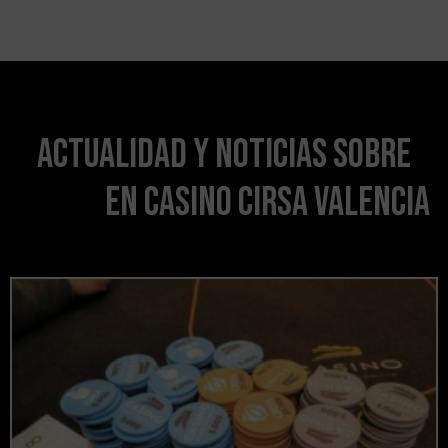
Actualidad y noticias sobre
en casino cirsa valencia