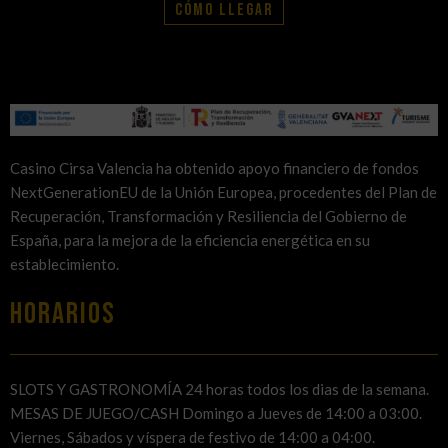
Cómo llegar
Casino Cirsa Valencia ha obtenido apoyo financiero de fondos
NextGenerationEU de la Unión Europea, procedentes del Plan de
Recuperación, Transformación y Resiliencia del Gobierno de
España, para la mejora de la eficiencia energética en su
establecimiento.
HORARIOS
SLOTS Y GASTRONOMÍA 24 horas todos los dias de la semana.
MESAS DE JUEGO/CASH Domingo a Jueves de 14:00 a 03:00.
Viernes, Sábados y víspera de festivo de 14:00 a 04:00.