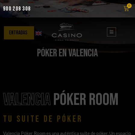
0
900 208 308
Saltar
al
contenido
entradas
Póker en Valencia
Valencia
Póker room
tu suite de póker
Valencia Póker Room es una auténtica suite de póker. Un espacio