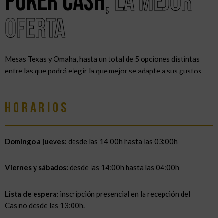
Póker CASH
, la mejor
oferta
Mesas
Texas y Omaha,
hasta un total de 5 opciones distintas
entre las que podrá elegir la que mejor se adapte a sus gustos.
Horarios
Domingo a jueves:
desde las 14:00h hasta las 03:00h
Viernes y sábados:
desde las 14:00h hasta las 04:00h
Lista de espera:
inscripción presencial en la recepción del
Casino desde las 13:00h.