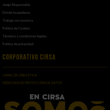
Juego Responsable
Dónde hospedarse
Trabaja con nosotros
Política de Cookies
Términos y condiciones legales
Política de privacidad
Corporativo Cirsa
CANAL DE LÍNEA ÉTICA
DERECHOS DE PROTECCIÓN DE DATOS