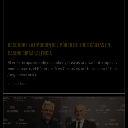
Descubre la emoción del Póker de Tres Cartas en
Casino Cirsa Valencia
Si eres un apasionado del póker y buscas una variante rápida y
emocionante, el Póker de Tres Cartas es perfecto para ti. Este
juego electónico
LEER MÁS »