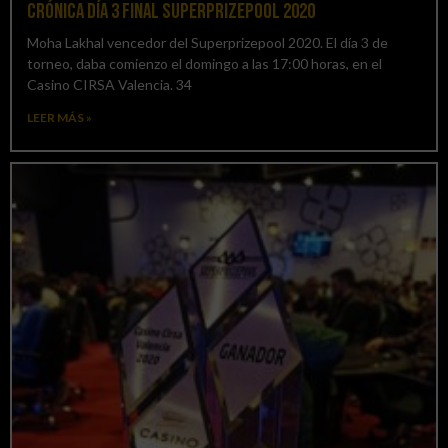
Crónica día 3 Final SUPERPRIZEPOOL 2020
Moha Lakhal vencedor del Superprizepool 2020. El día 3 de
torneo, daba comienzo el domingo a las 17:00 horas, en el
Casino CIRSA Valencia. 34
LEER MÁS »