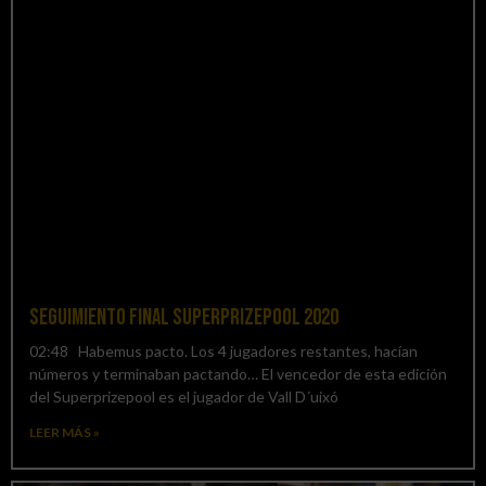
Seguimiento final SUPERPRIZEPOOL 2020
02:48 Habemus pacto. Los 4 jugadores restantes, hacían
números y terminaban pactando… El vencedor de esta edición
del Superprizepool es el jugador de Vall D´uixó
LEER MÁS »