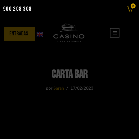
0
900 208 308
Saltar
al
contenido
entradas
Carta Bar
por
Sarah
17/02/2023