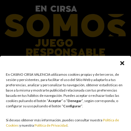
En el Grupo CIRSA promovemos una actitud responsable hacia el juego,
En CASINO CIRSA VALENCIA utilizamos cookies propias y de terceros, de
garantizando un entorno seguro y transparente para nuestros clientes y
sesión y persistentes, para facilitar el uso del Sitio Web y adaptarlo a tus
facilitamos medidas e información para que el juego sea siempre diversión y
preferencias, analizar y personalizar tu navegación, obtener estadísticas en
entretenimiento, sin utilizarse como vía para afrontar problemas económicos
base a la misma y mostrarte publicidad relacionada con tus preferencias
o emocionales. El acceso está prohibido a menores de 18 años y a las
basada en tus hábitos de navegación
.
Puedes aceptar o rechazar todas las
personas con acceso restringido conforme a los registros de prohibición y/o
cookies pulsando el botón “
Aceptar
” o “
Denegar
”, según corresponda, o
autoexclusión que resulten aplicables. También trabajamos para reforzar una
configurar su uso pulsando el botón “
Configurar
”.
cultura de prevención y concienciación sobre los posibles trastornos
asociados al juego, fomentando una participación racional y sensata acorde a
las circunstancias individuales. Asimismo, desarrollamos y mejoramos de
Si deseas obtener más información, puedes consultar nuestra
Política de
forma continuada nuestra Cultura de Juego Responsable mediante la
Cookies
y nuestra
Política de Privacidad
.
actualización periódica de la Política y la Norma, un plan de comunicación