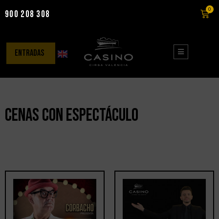
0
900 208 308
Saltar
al
contenido
entradas
Cenas con espectáculo
Mostrando los 4 resultados