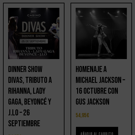
Dinner Show
Homenaje a
DIVAS, Tributo a
Michael Jackson –
Rihanna, Lady
16 octubre con
Gaga, Beyoncé y
Gus Jackson
J.LO – 26
54,95
€
septiembre
Añadir al carrito