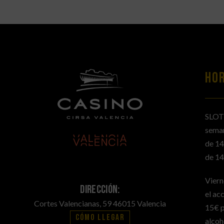
HO
SLOT
sema
de 14
de 14
Viern
Dirección:
el ac
Cortes Valencianas, 59 46015 Valencia
15€ p
Cómo llegar
alcoh