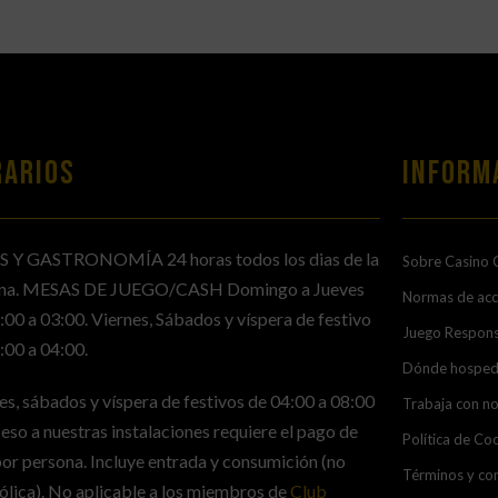
RARIOS
Inform
S Y GASTRONOMÍA 24 horas todos los dias de la
Sobre Casino 
na. MESAS DE JUEGO/CASH Domingo a Jueves
Normas de ac
:00 a 03:00. Viernes, Sábados y víspera de festivo
Juego Respon
:00 a 04:00.
Dónde hosped
es, sábados y víspera de festivos de 04:00 a 08:00
Trabaja con n
ceso a nuestras instalaciones requiere el pago de
Política de Co
or persona. Incluye entrada y consumición (no
Términos y con
ólica). No aplicable a los miembros de
Club