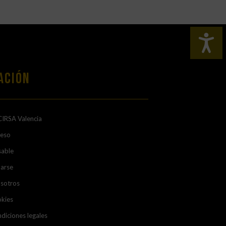
ación
CIRSA Valencia
ceso
sable
arse
osotros
okies
diciones legales