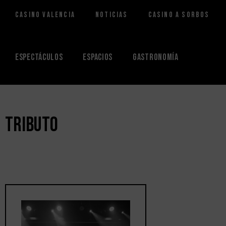
Casino Valencia
Noticias
Casino a Sorbos
Saltar
al
contenido
Espectáculos
Espacios
Gastronomía
tributo
Mostrando el único resultado