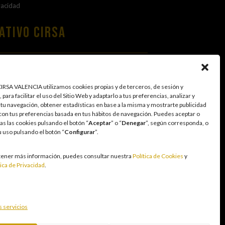
vacidad
ativo Cirsa
EA ÉTICA
 PROTECCIÓN DE DATOS
RSA VALENCIA utilizamos cookies propias y de terceros, de sesión y
 para facilitar el uso del Sitio Web y adaptarlo a tus preferencias, analizar y
 tu navegación, obtener estadísticas en base a la misma y mostrarte publicidad
con tus preferencias basada en tus hábitos de navegación
.
Puedes aceptar o
as las cookies pulsando el botón “
Aceptar
” o “
Denegar
”, según corresponda, o
u uso pulsando el botón “
Configurar
”.
n entorno seguro y transparente para nuestros
tener más información, puedes consultar nuestra
Política de Cookies
y
tretenimiento, sin utilizarse como vía para afrontar
tica de Privacidad
.
 las personas con acceso restringido conforme a los
para reforzar una cultura de prevención y
ación racional y sensata acorde a las circunstancias
a de Juego Responsable mediante la actualización
s servicios
 empleados, la publicidad responsable, la protección