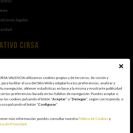
osotros
okies
diciones legales
vacidad
ativo Cirsa
EA ÉTICA
 PROTECCIÓN DE DATOS
RSA VALENCIA utilizamos cookies propias y de terceros, de sesión y
 para facilitar el uso del Sitio Web y adaptarlo a tus preferencias, analizar y
 tu navegación, obtener estadísticas en base a la misma y mostrarte publicidad
con tus preferencias basada en tus hábitos de navegación
.
Puedes aceptar o
as las cookies pulsando el botón “
Aceptar
” o “
Denegar
”, según corresponda, o
u uso pulsando el botón “
Configurar
”.
n entorno seguro y transparente para nuestros
tener más información, puedes consultar nuestra
Política de Cookies
y
tretenimiento, sin utilizarse como vía para afrontar
tica de Privacidad
.
 las personas con acceso restringido conforme a los