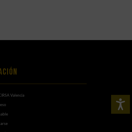
ación
CIRSA Valencia
ceso
sable
arse