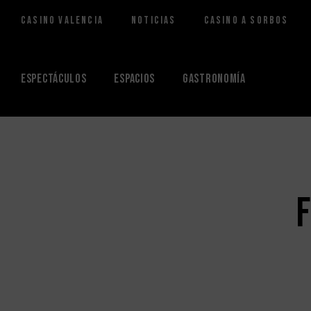
Casino Valencia
Noticias
Casino a Sorbos
Saltar
al
contenido
Espectáculos
Espacios
Gastronomía
F
It seems we can't find what you're
looking for.