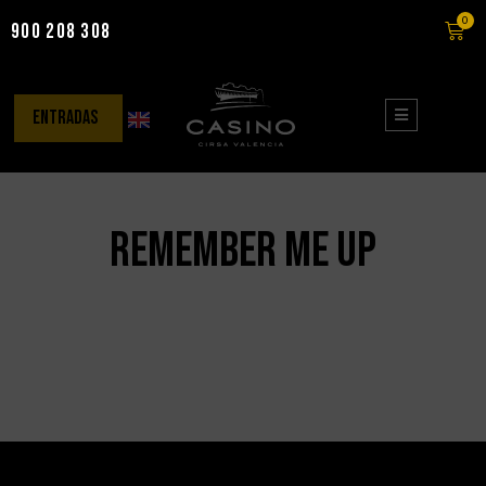
0
900 208 308
Saltar
al
contenido
entradas
Remember me up
It seems we can't find what you're looking for.