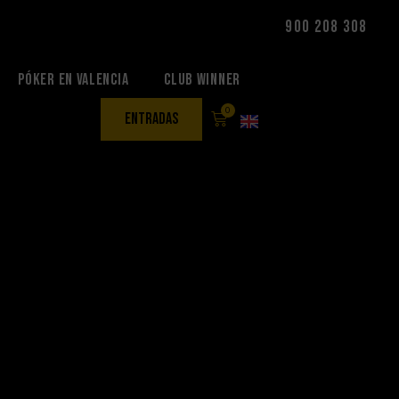
900 208 308
Póker en Valencia
Club Winner
0
entradas