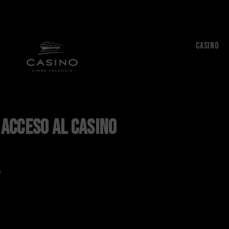
CASINO
 Acceso al Casino
o