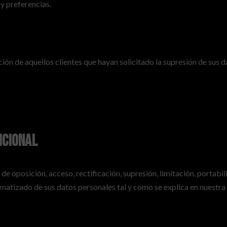
y preferencias.
ión de aquellos clientes que hayan solicitado la supresión de sus d
icional
e oposición, acceso, rectificación, supresión, limitación, portabil
atizado de sus datos personales tal y como se explica en nuestra 