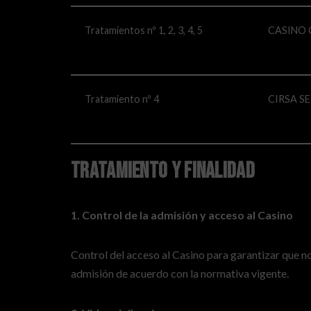
Tratamientos nº 1, 2, 3, 4, 5
CASINO CI
Tratamiento nº 4
CIRSA SER
Tratamiento y Finalidad
1. Control de la admisión y acceso al Casino
Control del acceso al Casino para garantizar que no
admisión de acuerdo con la normativa vigente.