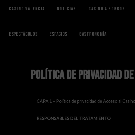
Casino Valencia
Noticias
Casino a Sorbos
Saltar
al
contenido
Espectáculos
Espacios
Gastronomía
Política de privacidad de
CAPA 1 – Política de privacidad de Acceso al Casin
RESPONSABLES DEL TRATAMIENTO