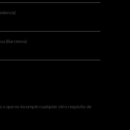
Valencia)
sa (Barcelona)
s o que no incumple cualquier otro requisito de