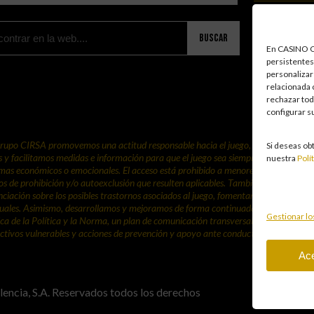
CANAL DE LÍN
Buscar
DERECHOS DE
En CASINO CI
persistentes,
personalizar
relacionada 
rechazar tod
configurar s
Grupo CIRSA promovemos una actitud responsable hacia el juego, garantizando u
Si deseas ob
es y facilitamos medidas e información para que el juego sea siempre diversión y en
nuestra
Polí
mas económicos o emocionales. El acceso está prohibido a menores de 18 años y a
ros de prohibición y/o autoexclusión que resulten aplicables. También trabajamos 
nciación sobre los posibles trastornos asociados al juego, fomentando una particip
duales. Asimismo, desarrollamos y mejoramos de forma continuada nuestra Cultur
Gestionar lo
ica de la Política y la Norma, un plan de comunicación transversal, la formación a
ectivos vulnerables y acciones de prevención y apoyo ante conductas de riesgo.
Ace
encia, S.A. Reservados todos los derechos