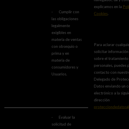
explicamos en la
Pol
· Cumplir con
Cookies
.
las obligaciones
legalmente
exigibles en
materia de ventas
Para aclarar cualqui
con obsequio o
solicitar información
prima y en
sobre el tratamiento
materia de
personales, puedes 
consumidores y
contacto con nuestr
Usuarios.
Delegado de Protec
Datos enviando un c
electrónico a la sigu
dirección
protecciondedatos@
· Evaluar la
solicitud de