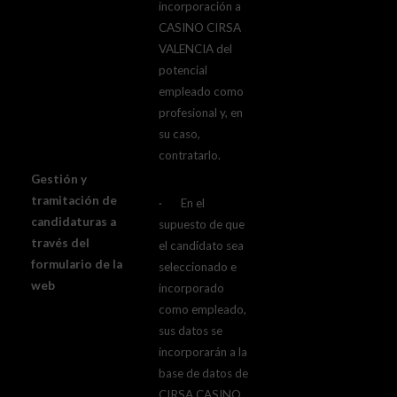
incorporación a
CASINO CIRSA
VALENCIA del
potencial
empleado como
profesional y, en
su caso,
contratarlo.
Gestión y
tramitación de
· En el
candidaturas a
supuesto de que
través del
el candidato sea
formulario de la
seleccionado e
web
incorporado
como empleado,
sus datos se
incorporarán a la
base de datos de
CIRSA CASINO