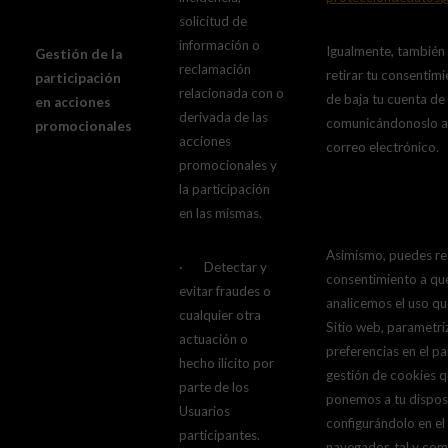
solicitud de
información o
Igualmente, también
Gestión de la
reclamación
retirar tu consentimi
participación
relacionada con o
de baja tu cuenta de 
en acciones
derivada de las
comunicándonoslo a
promocionales
acciones
correo electrónico.
promocionales y
la participación
en las mismas.
Asimismo, puedes ret
· Detectar y
consentimiento a qu
evitar fraudes o
analicemos el uso qu
cualquier otra
Sitio web, parametri
actuación o
preferencias en el pa
hecho ilícito por
gestión de cookies 
parte de los
ponemos a tu dispos
Usuarios
configurándolo en el
participantes.
navegador, tal y com