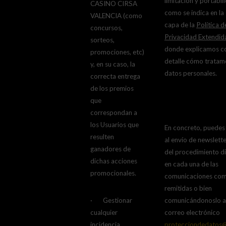
limitación y portabili
CASINO CIRSA
como se indica en la
VALENCIA (como
capa de la
Política d
concursos,
Privacidad Extendid
sorteos,
donde explicamos c
promociones, etc)
detalle cómo tratam
y, en su caso, la
datos personales.
correcta entrega
de los premios
que
correspondan a
los Usuarios que
En concreto, puedes
resulten
al envío de newslette
ganadores de
del procedimiento d
dichas acciones
en cada una de las
promocionales.
comunicaciones com
remitidas o bien
· Gestionar
comunicándonoslo a 
cualquier
correo electrónico
incidencia,
protecciondedatos@