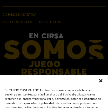
CANAL DE LÍNEA ÉTICA
DERECHOS DE PROTECCIÓN DE DATOS
En el Grupo CIRSA promovemos una actitud responsable hacia el juego,
En CASINO CIRSA VALENCIA utilizamos cookies propias y de terceros, de
garantizando un entorno seguro y transparente para nuestros clientes y
sesión y persistentes, para facilitar el uso del Sitio Web y adaptarlo a tus
facilitamos medidas e información para que el juego sea siempre diversión y
preferencias, analizar y personalizar tu navegación, obtener estadísticas en
entretenimiento, sin utilizarse como vía para afrontar problemas económicos
base a la misma y mostrarte publicidad relacionada con tus preferencias
o emocionales. El acceso está prohibido a menores de 18 años y a las
basada en tus hábitos de navegación
.
Puedes aceptar o rechazar todas las