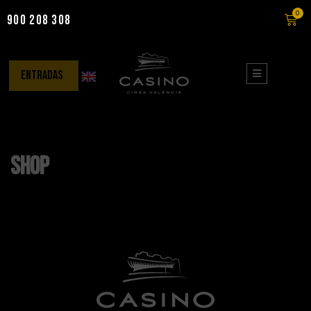
0
900 208 308
Saltar
al
contenido
entradas
Shop