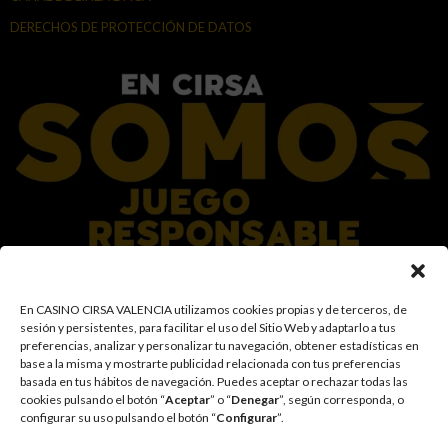
DERECHOS DE PROTECCIÓN DE DATOS
En el Grupo CIRSA promovemos una actitud responsable hacia el juego,
En CASINO CIRSA VALENCIA utilizamos cookies propias y de terceros, de
garantizando un entorno seguro y transparente para nuestros clientes y
sesión y persistentes, para facilitar el uso del Sitio Web y adaptarlo a tus
facilitamos medidas e información para que el juego sea siempre diversión y
preferencias, analizar y personalizar tu navegación, obtener estadísticas en
entretenimiento, sin utilizarse como vía para afrontar problemas económicos
base a la misma y mostrarte publicidad relacionada con tus preferencias
o emocionales. El acceso está prohibido a menores de 18 años y a las
basada en tus hábitos de navegación
.
Puedes aceptar o rechazar todas las
personas con acceso restringido conforme a los registros de prohibición y/o
cookies pulsando el botón “
Aceptar
” o “
Denegar
”, según corresponda, o
autoexclusión que resulten aplicables. También trabajamos para reforzar una
configurar su uso pulsando el botón “
Configurar
”.
cultura de prevención y concienciación sobre los posibles trastornos
asociados al juego, fomentando una participación racional y sensata acorde a