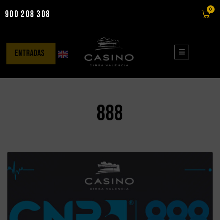
0
900 208 308
Saltar
al
contenido
entradas
888