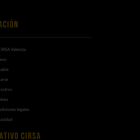
ación
CIRSA Valencia
ceso
sable
arse
osotros
okies
diciones legales
vacidad
ativo Cirsa