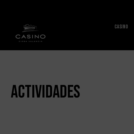
CASINO
actividades