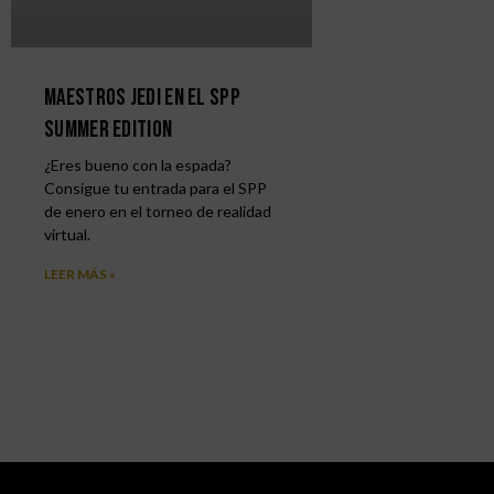
Maestros Jedi en el SPP
Summer Edition
¿Eres bueno con la espada?
Consigue tu entrada para el SPP
de enero en el torneo de realidad
virtual.
LEER MÁS »