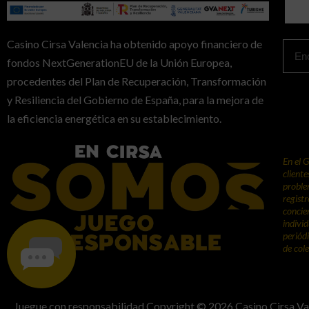
Casino Cirsa Valencia ha obtenido apoyo financiero de
fondos NextGenerationEU de la Unión Europea,
procedentes del Plan de Recuperación, Transformación
y Resiliencia del Gobierno de España, para la mejora de
la eficiencia energética en su establecimiento.
En el 
client
proble
regist
concie
indivi
periód
de col
Juegue con responsabilidad.
Copyright © 2026 Casino Cirsa Val