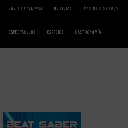
Casino Valencia
Noticias
Casino a Sorbos
Saltar
al
contenido
Espectáculos
Espacios
Gastronomía