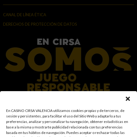
CANAL DE LÍNEA ÉTICA
DERECHOS DE PROTECCIÓN DE DATOS
En el Grupo CIRSA promovemos una actitud responsable hacia el juego,
En CASINO CIRSA VALENCIA utilizamos cookies propias y de terceros, de
garantizando un entorno seguro y transparente para nuestros clientes y
sesión y persistentes, para facilitar el uso del Sitio Web y adaptarlo a tus
facilitamos medidas e información para que el juego sea siempre diversión y
preferencias, analizar y personalizar tu navegación, obtener estadísticas en
entretenimiento, sin utilizarse como vía para afrontar problemas económicos
base a la misma y mostrarte publicidad relacionada con tus preferencias
o emocionales. El acceso está prohibido a menores de 18 años y a las
basada en tus hábitos de navegación
.
Puedes aceptar o rechazar todas las
personas con acceso restringido conforme a los registros de prohibición y/o