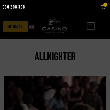
0
900 208 308
Saltar
al
contenido
entradas
allnighter