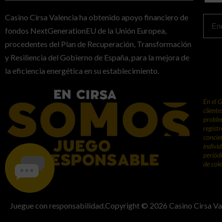
Casino Cirsa Valencia ha obtenido apoyo financiero de
fondos NextGenerationEU de la Unión Europea,
procedentes del Plan de Recuperación, Transformación
y Resiliencia del Gobierno de España, para la mejora de
la eficiencia energética en su establecimiento.
En el 
client
proble
regist
concie
indivi
periód
de col
Juegue con responsabilidad.
Copyright © 2026 Casino Cirsa Val