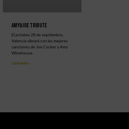
AMY&JOE Tribute
El próximo 28 de septiembre,
Valencia vibrará con las mejores
canciones de Joe Cocker y Amy
Winehouse.
LEER MÁS »