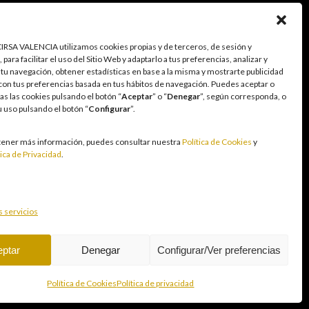
EA ÉTICA
 PROTECCIÓN DE DATOS
RSA VALENCIA utilizamos cookies propias y de terceros, de sesión y
 para facilitar el uso del Sitio Web y adaptarlo a tus preferencias, analizar y
 tu navegación, obtener estadísticas en base a la misma y mostrarte publicidad
con tus preferencias basada en tus hábitos de navegación
.
Puedes aceptar o
as las cookies pulsando el botón “
Aceptar
” o “
Denegar
”, según corresponda, o
u uso pulsando el botón “
Configurar
”.
n entorno seguro y transparente para nuestros
tener más información, puedes consultar nuestra
Política de Cookies
y
tretenimiento, sin utilizarse como vía para afrontar
tica de Privacidad
.
 las personas con acceso restringido conforme a los
para reforzar una cultura de prevención y
ación racional y sensata acorde a las circunstancias
a de Juego Responsable mediante la actualización
s servicios
 empleados, la publicidad responsable, la protección
ptar
Denegar
Configurar/Ver preferencias
Política de Cookies
Política de privacidad