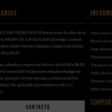
RARIOS
Inform
S Y GASTRONOMÍA 24 horas todos los dias de la
Sobre Casino 
na. MESAS DE JUEGO/CASH Domingo a Jueves
Normas de ac
:00 a 03:00. Viernes, Sábados y víspera de festivo
Juego Respon
:00 a 04:00.
Dónde hosped
es, sábados y víspera de festivos de 04:00 a 08:00
Trabaja con n
ceso a nuestras instalaciones requiere el pago de
Política de Co
or persona. Incluye entrada y consumición (no
Términos y con
ólica). No aplicable a los miembros de
Club
Política de pri
er
.
Corpor
Contacto