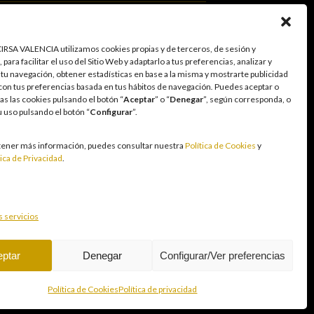
EA ÉTICA
 PROTECCIÓN DE DATOS
RSA VALENCIA utilizamos cookies propias y de terceros, de sesión y
 para facilitar el uso del Sitio Web y adaptarlo a tus preferencias, analizar y
 tu navegación, obtener estadísticas en base a la misma y mostrarte publicidad
con tus preferencias basada en tus hábitos de navegación
.
Puedes aceptar o
as las cookies pulsando el botón “
Aceptar
” o “
Denegar
”, según corresponda, o
u uso pulsando el botón “
Configurar
”.
n entorno seguro y transparente para nuestros
tener más información, puedes consultar nuestra
Política de Cookies
y
tretenimiento, sin utilizarse como vía para afrontar
tica de Privacidad
.
 las personas con acceso restringido conforme a los
para reforzar una cultura de prevención y
ación racional y sensata acorde a las circunstancias
a de Juego Responsable mediante la actualización
s servicios
 empleados, la publicidad responsable, la protección
ptar
Denegar
Configurar/Ver preferencias
Política de Cookies
Política de privacidad