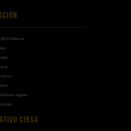
ación
CIRSA Valencia
ceso
sable
arse
osotros
okies
diciones legales
vacidad
ativo Cirsa