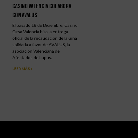
Casino Valencia colabora
con AVALUS
El pasado 18 de Diciembre, Casino
Cirsa Valencia hizo la entrega
oficial de la recaudación de la urna
solidaria a favor de AVALUS, la
asociación Valenciana de
Afectados de Lupus.
LEER MÁS »