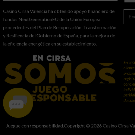
Casino Cirsa Valencia ha obtenido apoyo financiero de
fondos NextGenerationEU de la Unión Europea,
procedentes del Plan de Recuperación, Transformación
y Resiliencia del Gobierno de España, para la mejora de
la eficiencia energética en su establecimiento.
En el 
client
proble
regist
concie
indivi
periód
de col
Juegue con responsabilidad.
Copyright © 2026 Casino Cirsa Val