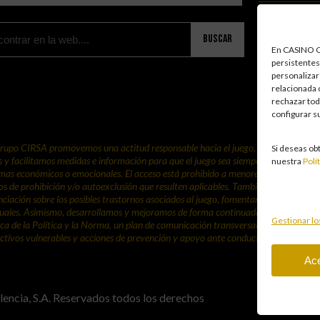
CANAL DE LÍN
Buscar
DERECHOS DE
En CASINO CI
persistentes,
personalizar
relacionada 
rechazar tod
configurar s
Grupo CIRSA promovemos una actitud responsable hacia el juego, garantizando u
Si deseas ob
es y facilitamos medidas e información para que el juego sea siempre diversión y en
nuestra
Polí
mas económicos o emocionales. El acceso está prohibido a menores de 18 años y a
ros de prohibición y/o autoexclusión que resulten aplicables. También trabajamos 
nciación sobre los posibles trastornos asociados al juego, fomentando una particip
duales. Asimismo, desarrollamos y mejoramos de forma continuada nuestra Cultur
Gestionar lo
ica de la Política y la Norma, un plan de comunicación transversal, la formación a
ectivos vulnerables y acciones de prevención y apoyo ante conductas de riesgo.
Ace
encia, S.A. Reservados todos los derechos