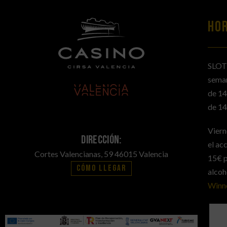
HO
SLOT
sema
de 14
de 14
Viern
Dirección:
el ac
Cortes Valencianas, 59 46015 Valencia
15€ p
Cómo llegar
alcoh
Winn