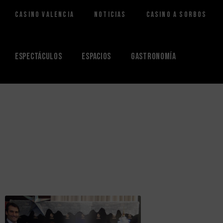
Casino Valencia
Noticias
Casino a Sorbos
Saltar
al
contenido
Espectáculos
Espacios
Gastronomía