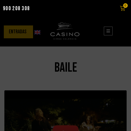
0
900 208 308
Saltar
al
contenido
entradas
baile