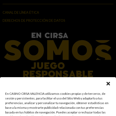
CANAL DE LÍNEA ÉTICA
DERECHOS DE PROTECCIÓN DE DATOS
En el Grupo CIRSA promovemos una actitud responsable hacia el juego,
En CASINO CIRSA VALENCIA utilizamos cookies propias y de terceros, de
garantizando un entorno seguro y transparente para nuestros clientes y
sesión y persistentes, para facilitar el uso del Sitio Web y adaptarlo a tus
facilitamos medidas e información para que el juego sea siempre diversión y
preferencias, analizar y personalizar tu navegación, obtener estadísticas en
entretenimiento, sin utilizarse como vía para afrontar problemas económicos
base a la misma y mostrarte publicidad relacionada con tus preferencias
o emocionales. El acceso está prohibido a menores de 18 años y a las
basada en tus hábitos de navegación
.
Puedes aceptar o rechazar todas las
personas con acceso restringido conforme a los registros de prohibición y/o