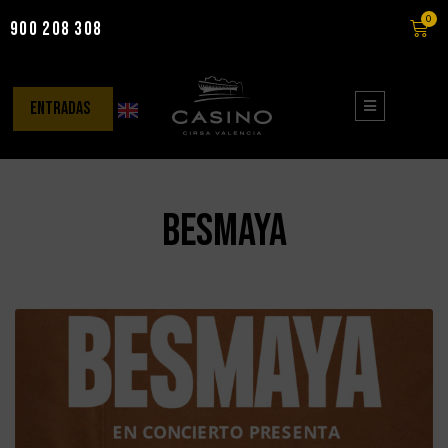
0
900 208 308
Saltar
al
contenido
entradas
Besmaya