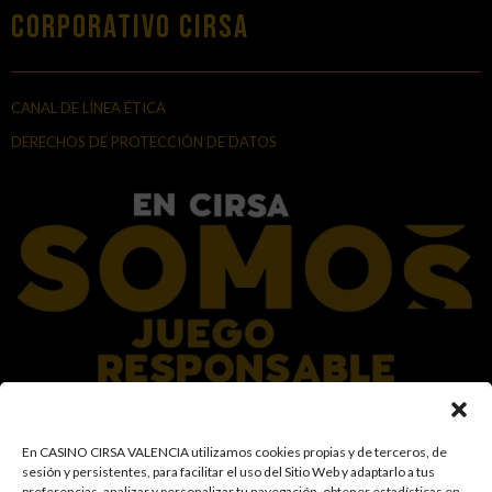
Corporativo Cirsa
CANAL DE LÍNEA ÉTICA
DERECHOS DE PROTECCIÓN DE DATOS
En el Grupo CIRSA promovemos una actitud responsable hacia el juego,
En CASINO CIRSA VALENCIA utilizamos cookies propias y de terceros, de
garantizando un entorno seguro y transparente para nuestros clientes y
sesión y persistentes, para facilitar el uso del Sitio Web y adaptarlo a tus
facilitamos medidas e información para que el juego sea siempre diversión y
preferencias, analizar y personalizar tu navegación, obtener estadísticas en