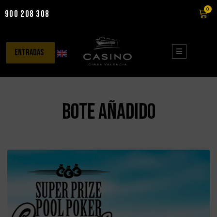
0
900 208 308
Saltar
al
contenido
entradas
bote añadido