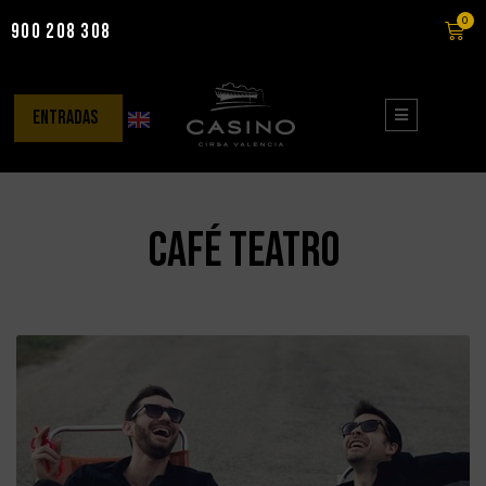
0
900 208 308
Saltar
al
contenido
entradas
café teatro