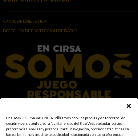
CANAL DE LÍNEA ÉTICA
DERECHOS DE PROTECCIÓN DE DATOS
En el Grupo CIRSA promovemos una actitud responsable hacia el juego,
En CASINO CIRSA VALENCIA utilizamos cookies propias y de terceros, de
garantizando un entorno seguro y transparente para nuestros clientes y
sesión y persistentes, para facilitar el uso del Sitio Web y adaptarlo a tus
facilitamos medidas e información para que el juego sea siempre diversión y
preferencias, analizar y personalizar tu navegación, obtener estadísticas en
entretenimiento, sin utilizarse como vía para afrontar problemas económicos
base a la misma y mostrarte publicidad relacionada con tus preferencias
o emocionales. El acceso está prohibido a menores de 18 años y a las