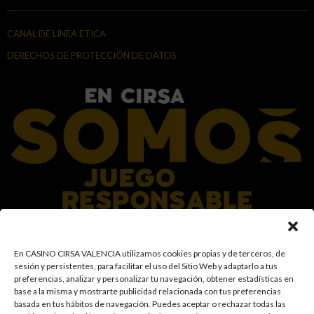
CANAL DE LÍNEA ÉTICA
DERECHOS DE PROTECCIÓN DE DATOS
En el Grupo CIRSA promovemos una actitud responsable hacia el juego,
En CASINO CIRSA VALENCIA utilizamos cookies propias y de terceros, de
garantizando un entorno seguro y transparente para nuestros clientes y
sesión y persistentes, para facilitar el uso del Sitio Web y adaptarlo a tus
facilitamos medidas e información para que el juego sea siempre diversión y
preferencias, analizar y personalizar tu navegación, obtener estadísticas en
entretenimiento, sin utilizarse como vía para afrontar problemas económicos
base a la misma y mostrarte publicidad relacionada con tus preferencias
o emocionales. El acceso está prohibido a menores de 18 años y a las
basada en tus hábitos de navegación
.
Puedes aceptar o rechazar todas las
personas con acceso restringido conforme a los registros de prohibición y/o