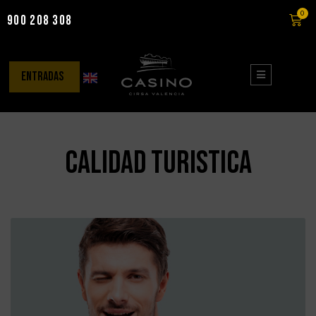
0
900 208 308
Saltar
al
contenido
entradas
calidad turistica