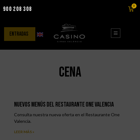
0
900 208 308
Saltar
al
contenido
entradas
cena
Nuevos menús del Restaurante One Valencia
Consulta nuestra nueva oferta en el Restaurante One
Valencia.
LEER MÁS »