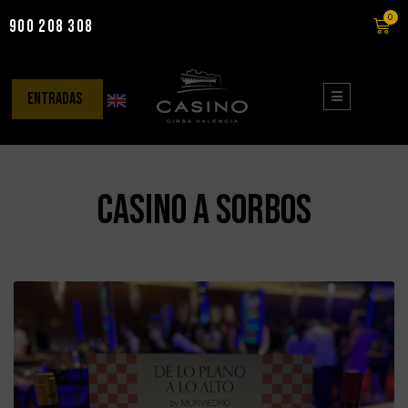
0
900 208 308
Saltar
al
contenido
entradas
Casino a Sorbos