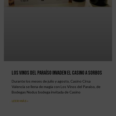
Los Vinos del Paraíso invaden el Casino a Sorbos
Durante los meses de julio y agosto, Casino Cirsa
Valencia se llena de magia con Los Vinos del Paraíso, de
Bodegas Nodus bodega invitada de Casino
LEER MÁS »