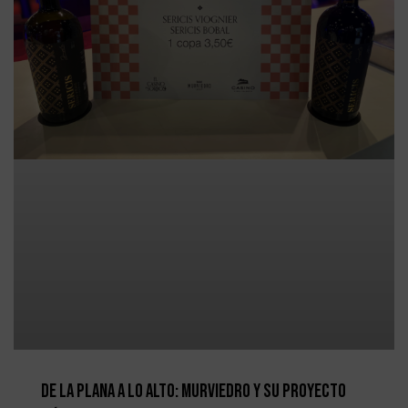
De la plana a lo alto: Murviedro y su proyecto