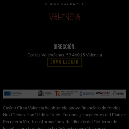
Dirección:
Cortes Valencianas, 59 46015 Valencia
Cómo llegar
Casino Cirsa Valencia ha obtenido apoyo financiero de fondos
NextGenerationEU de la Unión Europea, procedentes del Plan de
Recuperación, Transformación y Resiliencia del Gobierno de
España, para la mejora de la eficiencia energética en su