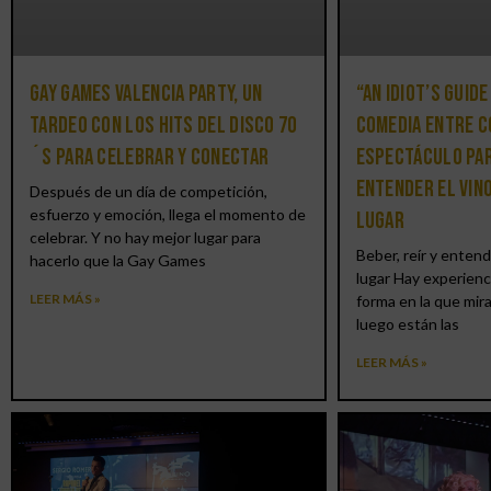
Gay Games Valencia Party, un
“An Idiot’s Guide
tardeo con los hits del DISCO 70
comedia entre c
´S para celebrar y conectar
espectáculo par
entender el vin
Después de un día de competición,
esfuerzo y emoción, llega el momento de
lugar
celebrar. Y no hay mejor lugar para
Beber, reír y entend
hacerlo que la Gay Games
lugar Hay experienc
LEER MÁS »
forma en la que mir
luego están las
LEER MÁS »