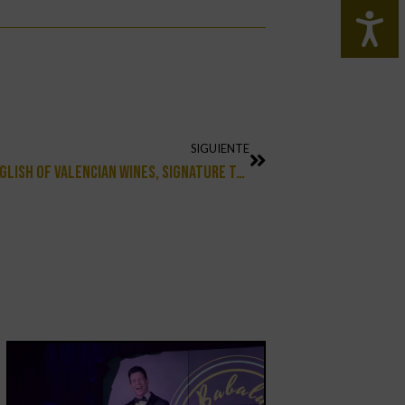
SIGUIENTE
Wine & Flamenco Experience: Tasting In English Of Valencian Wines, Signature Tapas And Flamenco.