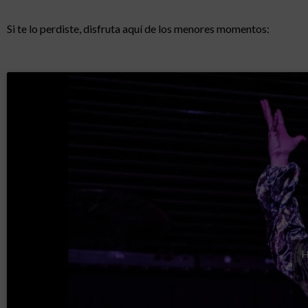
Si te lo perdiste, disfruta aquí de los menores momentos:
H