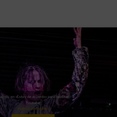
az clic en «Estoy de acuerdo» para habilitar
Youtube
Política de Cookies