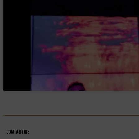
Compartir: