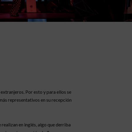
 extranjeros. Por esto y para ellos se
 más representativos en su recepción
realizan en inglés, algo que derriba