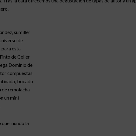
ntes. Tras la cata ofrecemos una degustación de tapas de autor y un
jero.
ndez, sumiller
 universo de
s para esta
Tinto de Celler
dega Dominio de
autor compuestas
gratinada; bocado
a de remolacha
on un mini
.
 que inundó la