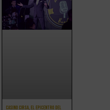
Casino CIRSA, el epicentro del