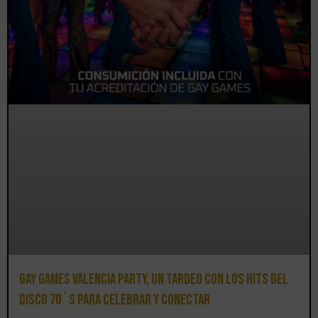
Gay Games Valencia Party, un tardeo con los hits del
DISCO 70´S para celebrar y conectar