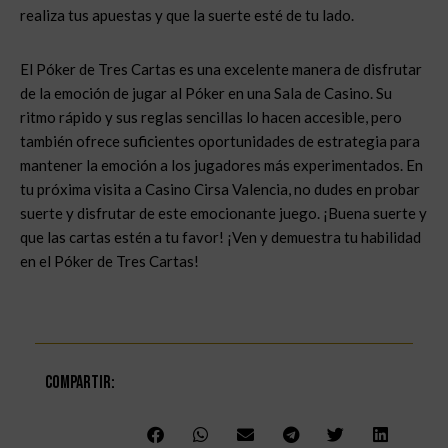
realiza tus apuestas y que la suerte esté de tu lado.
El Póker de Tres Cartas es una excelente manera de disfrutar
de la emoción de jugar al Póker en una Sala de Casino. Su
ritmo rápido y sus reglas sencillas lo hacen accesible, pero
también ofrece suficientes oportunidades de estrategia para
mantener la emoción a los jugadores más experimentados. En
tu próxima visita a Casino Cirsa Valencia, no dudes en probar
suerte y disfrutar de este emocionante juego. ¡Buena suerte y
que las cartas estén a tu favor! ¡Ven y demuestra tu habilidad
en el Póker de Tres Cartas!
Compartir: