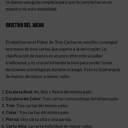
te damos una guía completa para que te conviertas en un
maestro de esta modalidad.
Objetivo del Juego
El objetivo en el Póker de Tres Cartas es sencillo: conseguir
una mano de tres cartas que supere a la del crupier. La
clasificación de manos es un poco diferente al póker
tradicional, y es crucial entenderla bien para poder tomar
decisiones estratégicas durante el juego. Esta es la jerarquía
de manos, de mayor a menor valor:
Escalera Real
: As, Rey y Reina del mismo palo.
Escalera de Color
: Tres cartas consecutivas del mismo palo.
Trío
: Tres cartas del mismo valor.
Color
: Tres cartas del mismo palo.
Pierna
: Una carta alta y una pareja.
Carta Alta
: La carta individual de mayor valor.