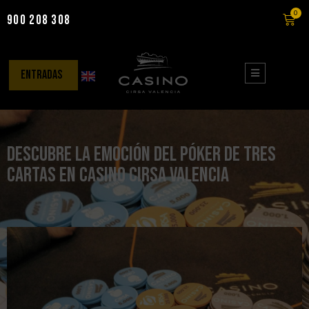
0
900 208 308
Saltar
al
contenido
entradas
Descubre la emoción del Póker de Tres
Cartas en Casino Cirsa Valencia