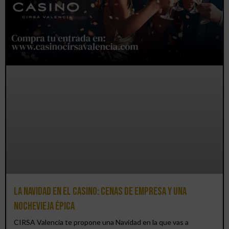
La Navidad en el Casino: cenas de empresa y una
Nochevieja épica
CIRSA Valencia te propone una Navidad en la que vas a