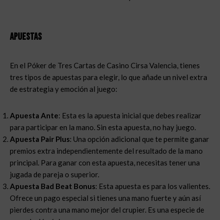
Apuestas
En el Póker de Tres Cartas de Casino Cirsa Valencia, tienes
tres tipos de apuestas para elegir, lo que añade un nivel extra
de estrategia y emoción al juego:
Apuesta Ante
: Esta es la apuesta inicial que debes realizar
para participar en la mano. Sin esta apuesta, no hay juego.
Apuesta Pair Plus
: Una opción adicional que te permite ganar
premios extra independientemente del resultado de la mano
principal. Para ganar con esta apuesta, necesitas tener una
jugada de pareja o superior.
Apuesta Bad Beat Bonus
: Esta apuesta es para los valientes.
Ofrece un pago especial si tienes una mano fuerte y aún así
pierdes contra una mano mejor del crupier. Es una especie de