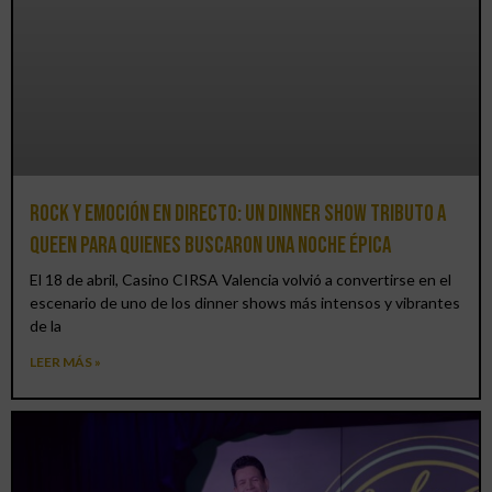
Rock y emoción en directo: un Dinner Show Tributo a
Queen para quienes buscaron una noche épica
El 18 de abril, Casino CIRSA Valencia volvió a convertirse en el
escenario de uno de los dinner shows más intensos y vibrantes
de la
LEER MÁS »