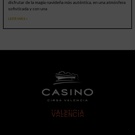
disfrutar de la magia navideña más auténtica, en una atmósfera
sofisticada y con una
LEER MÁS »