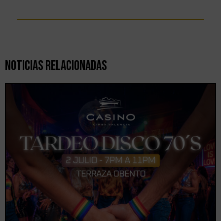
Noticias Relacionadas