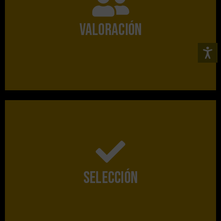
Calvo, David de Limón y Migue Martí Alcaraz.
profesionales del diseño de prestigio como Xavi
VALORACIÓN
Contamos en el Comité de Valoración con
agua sostenible del Casino.
al diseñador que creará la imagen de las botellas de
SELECCIÓN
Entre todos los porfolios recibidos, se seleccionará