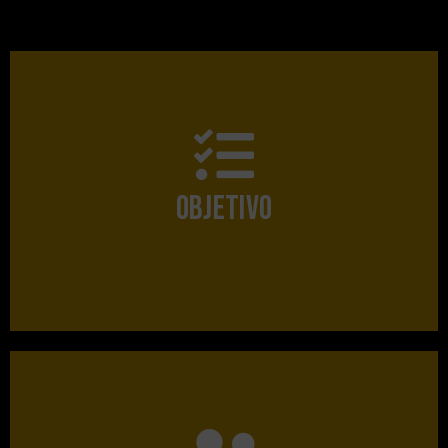
diseñadores valencianos.
OBJETIVO
Apoyar a dar visibilidad al talento de los jóvenes