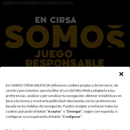
DERECHOS DE PROTECCIÓN DE DATOS
En el Grupo CIRSA promovemos una actitud responsable hacia el juego,
En CASINO CIRSA VALENCIA utilizamos cookies propias y de terceros, de
garantizando un entorno seguro y transparente para nuestros clientes y
sesión y persistentes, para facilitar el uso del Sitio Web y adaptarlo a tus
facilitamos medidas e información para que el juego sea siempre diversión y
preferencias, analizar y personalizar tu navegación, obtener estadísticas en
entretenimiento, sin utilizarse como vía para afrontar problemas económicos
base a la misma y mostrarte publicidad relacionada con tus preferencias
o emocionales. El acceso está prohibido a menores de 18 años y a las
basada en tus hábitos de navegación
.
Puedes aceptar o rechazar todas las
personas con acceso restringido conforme a los registros de prohibición y/o
cookies pulsando el botón “
Aceptar
” o “
Denegar
”, según corresponda, o
autoexclusión que resulten aplicables. También trabajamos para reforzar una
configurar su uso pulsando el botón “
Configurar
”.
cultura de prevención y concienciación sobre los posibles trastornos
asociados al juego, fomentando una participación racional y sensata acorde a
las circunstancias individuales. Asimismo, desarrollamos y mejoramos de