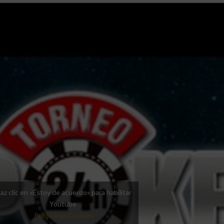
az clic en «Estoy de acuerdo» para habilitar
Youtube
Política de Cookies