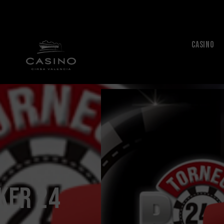
CASINO
ker 24