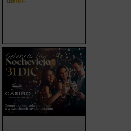
LEER MÁS »