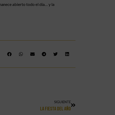
manece abierto todo el día… y la
SIGUIENTE
La Fiesta Del Año