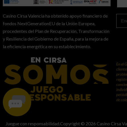
Casino Cirsa Valencia ha obtenido apoyo financiero de
fondos NextGenerationEU de la Unión Europea,
procedentes del Plan de Recuperación, Transformación
y Resiliencia del Gobierno de España, para la mejora de
la eficiencia energética en su establecimiento.
En el 
client
proble
regist
concie
indivi
periód
de col
Juegue con responsabilidad.
Copyright © 2026 Casino Cirsa Val