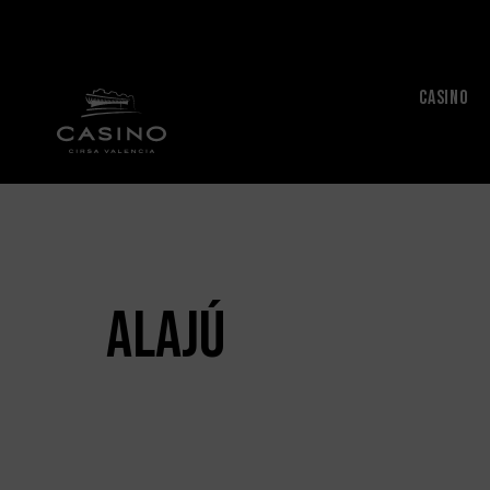
CASINO
alajú