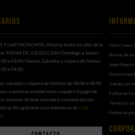
RARIOS
Inform
S Y GASTRONOMÍA 24 horas todos los dias de la
Sobre Casino 
na. MESAS DE JUEGO/CASH Domingo a Jueves
Normas de ac
:00 a 03:00. Viernes, Sábados y víspera de festivo
Juego Respon
:00 a 04:00.
Dónde hosped
es, sábados y víspera de festivos de 04:00 a 08:00
Trabaja con n
ceso a nuestras instalaciones requiere el pago de
Política de Co
or persona. Incluye entrada y consumición (no
Términos y con
ólica). No aplicable a los miembros de
Club
Política de pri
er
.
Corpor
Contacto