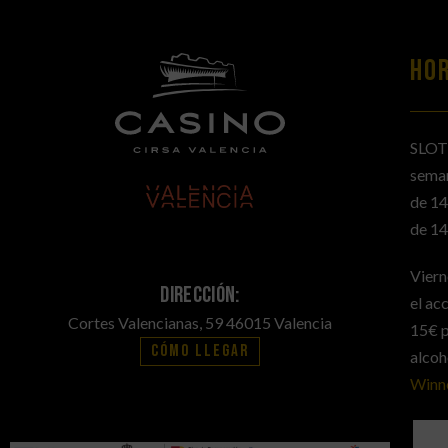
HO
SLOT
sema
de 14
de 14
Viern
Dirección:
el ac
Cortes Valencianas, 59 46015 Valencia
15€ p
Cómo llegar
alcoh
Winn