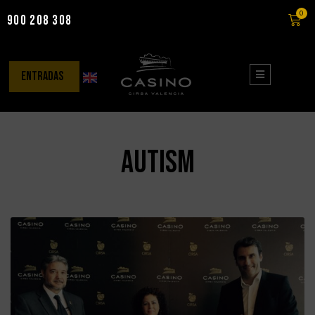
0
900 208 308
Saltar
al
contenido
entradas
autism