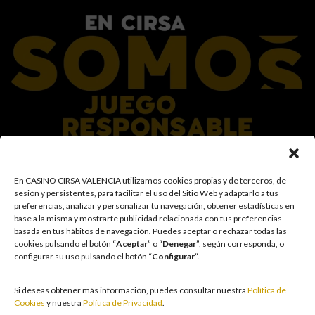
En el Grupo CIRSA promovemos una actitud responsable hacia el juego,
En CASINO CIRSA VALENCIA utilizamos cookies propias y de terceros, de
garantizando un entorno seguro y transparente para nuestros clientes y
sesión y persistentes, para facilitar el uso del Sitio Web y adaptarlo a tus
facilitamos medidas e información para que el juego sea siempre diversión y
preferencias, analizar y personalizar tu navegación, obtener estadísticas en
entretenimiento, sin utilizarse como vía para afrontar problemas económicos
base a la misma y mostrarte publicidad relacionada con tus preferencias
o emocionales. El acceso está prohibido a menores de 18 años y a las
basada en tus hábitos de navegación
.
Puedes aceptar o rechazar todas las
personas con acceso restringido conforme a los registros de prohibición y/o
cookies pulsando el botón “
Aceptar
” o “
Denegar
”, según corresponda, o
autoexclusión que resulten aplicables. También trabajamos para reforzar una
configurar su uso pulsando el botón “
Configurar
”.
cultura de prevención y concienciación sobre los posibles trastornos
asociados al juego, fomentando una participación racional y sensata acorde a
las circunstancias individuales. Asimismo, desarrollamos y mejoramos de
Si deseas obtener más información, puedes consultar nuestra
Política de
forma continuada nuestra Cultura de Juego Responsable mediante la
Cookies
y nuestra
Política de Privacidad
.
actualización periódica de la Política y la Norma, un plan de comunicación