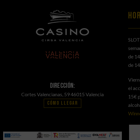
HO
SLOT
sema
de 14
de 14
Viern
Dirección:
el ac
Cortes Valencianas, 59 46015 Valencia
15€ p
Cómo llegar
alcoh
Winn