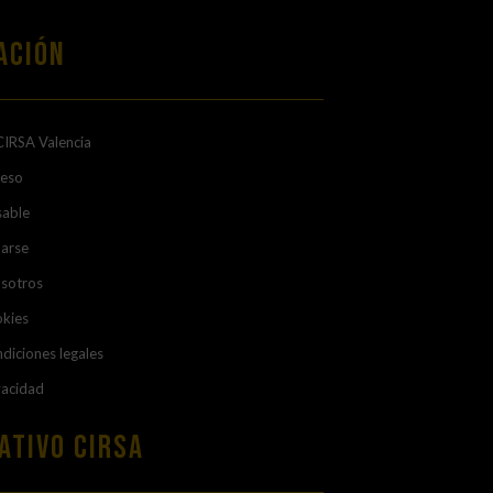
ación
CIRSA Valencia
ceso
sable
arse
osotros
okies
diciones legales
vacidad
ativo Cirsa