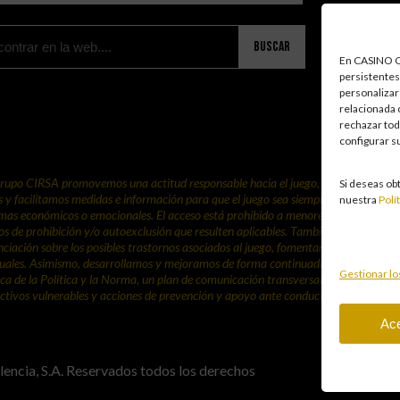
CANAL DE LÍN
Buscar
DERECHOS DE
En CASINO CI
persistentes,
personalizar
relacionada 
rechazar tod
configurar s
Grupo CIRSA promovemos una actitud responsable hacia el juego, garantizando u
Si deseas ob
es y facilitamos medidas e información para que el juego sea siempre diversión y en
nuestra
Polí
mas económicos o emocionales. El acceso está prohibido a menores de 18 años y a
ros de prohibición y/o autoexclusión que resulten aplicables. También trabajamos 
nciación sobre los posibles trastornos asociados al juego, fomentando una particip
duales. Asimismo, desarrollamos y mejoramos de forma continuada nuestra Cultur
Gestionar lo
ica de la Política y la Norma, un plan de comunicación transversal, la formación a
ectivos vulnerables y acciones de prevención y apoyo ante conductas de riesgo.
Ace
encia, S.A. Reservados todos los derechos