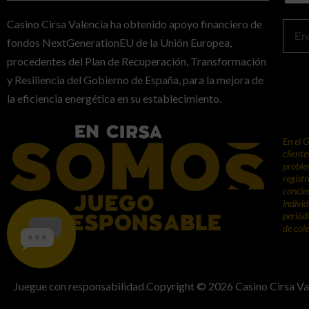
Casino Cirsa Valencia ha obtenido apoyo financiero de
fondos NextGenerationEU de la Unión Europea,
procedentes del Plan de Recuperación, Transformación
y Resiliencia del Gobierno de España, para la mejora de
la eficiencia energética en su establecimiento.
En el 
client
proble
regist
concie
indivi
periód
de col
Juegue con responsabilidad.
Copyright © 2026 Casino Cirsa Val