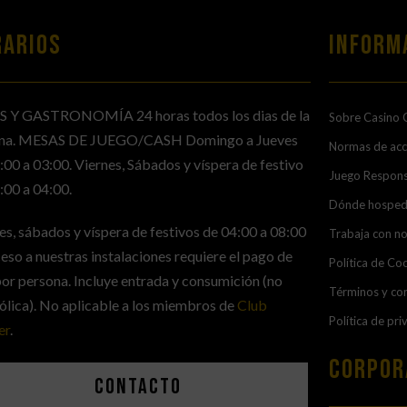
RARIOS
Inform
S Y GASTRONOMÍA 24 horas todos los dias de la
Sobre Casino 
na. MESAS DE JUEGO/CASH Domingo a Jueves
Normas de ac
:00 a 03:00. Viernes, Sábados y víspera de festivo
Juego Respon
:00 a 04:00.
Dónde hosped
es, sábados y víspera de festivos de 04:00 a 08:00
Trabaja con n
ceso a nuestras instalaciones requiere el pago de
Política de Co
or persona. Incluye entrada y consumición (no
Términos y con
ólica). No aplicable a los miembros de
Club
Política de pri
er
.
Corpor
Contacto