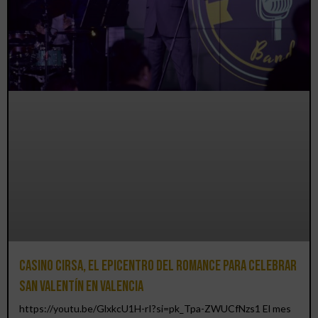
Casino CIRSA, el epicentro del romance para celebrar
San Valentín en Valencia
https://youtu.be/GlxkcU1H-rI?si=pk_Tpa-ZWUCfNzs1 El mes