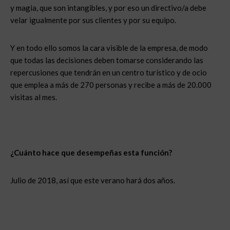
y magia, que son intangibles, y por eso un directivo/a debe
velar igualmente por sus clientes y por su equipo.
Y en todo ello somos la cara visible de la empresa, de modo
que todas las decisiones deben tomarse considerando las
repercusiones que tendrán en un centro turístico y de ocio
que emplea a más de 270 personas y recibe a más de 20.000
visitas al mes.
¿Cuánto hace que desempeñas esta función?
Julio de 2018, así que este verano hará dos años.