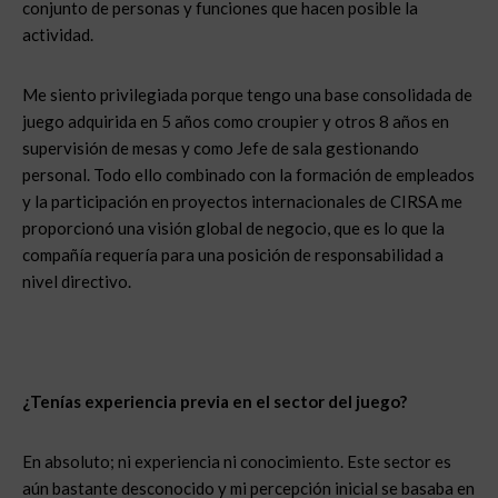
conjunto de personas y funciones que hacen posible la
actividad.
Me siento privilegiada porque tengo una base consolidada de
juego adquirida en 5 años como croupier y otros 8 años en
supervisión de mesas y como Jefe de sala gestionando
personal. Todo ello combinado con la formación de empleados
y la participación en proyectos internacionales de CIRSA me
proporcionó una visión global de negocio, que es lo que la
compañía requería para una posición de responsabilidad a
nivel directivo.
¿Tenías experiencia previa en el sector del juego?
En absoluto; ni experiencia ni conocimiento. Este sector es
aún bastante desconocido y mi percepción inicial se basaba en