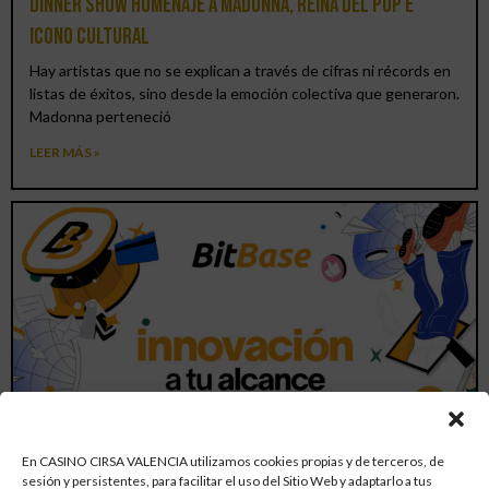
Dinner Show homenaje a Madonna, reina del pop e
icono cultural
Hay artistas que no se explican a través de cifras ni récords en
listas de éxitos, sino desde la emoción colectiva que generaron.
Madonna perteneció
LEER MÁS »
En CASINO CIRSA VALENCIA utilizamos cookies propias y de terceros, de
sesión y persistentes, para facilitar el uso del Sitio Web y adaptarlo a tus