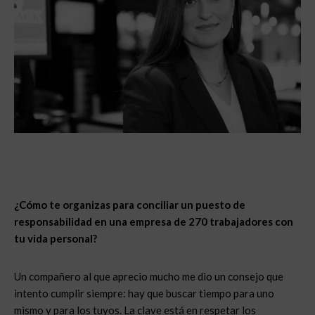
¿Cómo te organizas para conciliar un puesto de
responsabilidad en una empresa de 270 trabajadores con
tu vida personal?
Un compañero al que aprecio mucho me dio un consejo que
intento cumplir siempre: hay que buscar tiempo para uno
mismo y para los tuyos. La clave está en respetar los