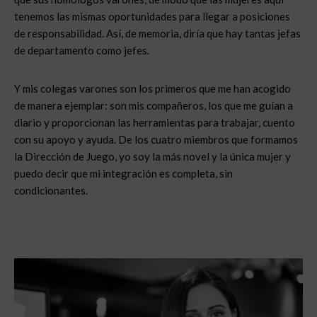
tenemos las mismas oportunidades para llegar a posiciones
de responsabilidad. Así, de memoria, diría que hay tantas jefas
de departamento como jefes.
Y mis colegas varones son los primeros que me han acogido
de manera ejemplar: son mis compañeros, los que me guían a
diario y proporcionan las herramientas para trabajar, cuento
con su apoyo y ayuda. De los cuatro miembros que formamos
la Dirección de Juego, yo soy la más novel y la única mujer y
puedo decir que mi integración es completa, sin
condicionantes.