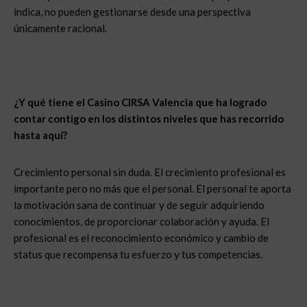
indica, no pueden gestionarse desde una perspectiva
únicamente racional.
¿Y qué tiene el Casino CIRSA Valencia que ha logrado
contar contigo en los distintos niveles que has recorrido
hasta aquí?
Crecimiento personal sin duda. El crecimiento profesional es
importante pero no más que el personal. El personal te aporta
la motivación sana de continuar y de seguir adquiriendo
conocimientos, de proporcionar colaboración y ayuda. El
profesional es el reconocimiento económico y cambio de
status que recompensa tu esfuerzo y tus competencias.