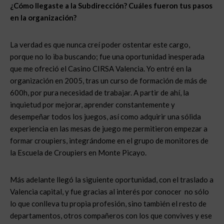
¿Cómo llegaste a la Subdirección? Cuáles fueron tus pasos
en la organización?
La verdad es que nunca creí poder ostentar este cargo,
porque no lo iba buscando; fue una oportunidad inesperada
que me ofreció el Casino CIRSA Valencia. Yo entré en la
organización en 2005, tras un curso de formación de más de
600h, por pura necesidad de trabajar. A partir de ahí, la
inquietud por mejorar, aprender constantemente y
desempeñar todos los juegos, así como adquirir una sólida
experiencia en las mesas de juego me permitieron empezar a
formar croupiers, integrándome en el grupo de monitores de
la Escuela de Croupiers en Monte Picayo.
Más adelante llegó la siguiente oportunidad, con el traslado a
Valencia capital, y fue gracias al interés por conocer no sólo
lo que conlleva tu propia profesión, sino también el resto de
departamentos, otros compañeros con los que convives y ese