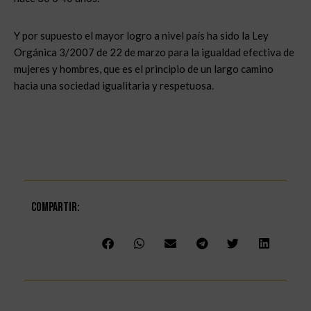
Y por supuesto el mayor logro a nivel país ha sido la Ley
Orgánica 3/2007 de 22 de marzo para la igualdad efectiva de
mujeres y hombres, que es el principio de un largo camino
hacia una sociedad igualitaria y respetuosa.
Compartir: