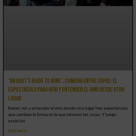
“An Idiot’s Guide to Wine”, comedia entre copas: el
espectáculo para reír y entender el vino desde otro
lugar
Beber, reír y entender el vino desde otro lugar Hay experiencias
que cambian la forma en la que miramos las cosas. Y luego
están las
LEER MÁS »