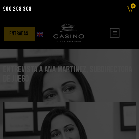
0
900 208 308
Saltar
al
contenido
entradas
Entrevista a Ana Martínez, Subdirectora
de Juego