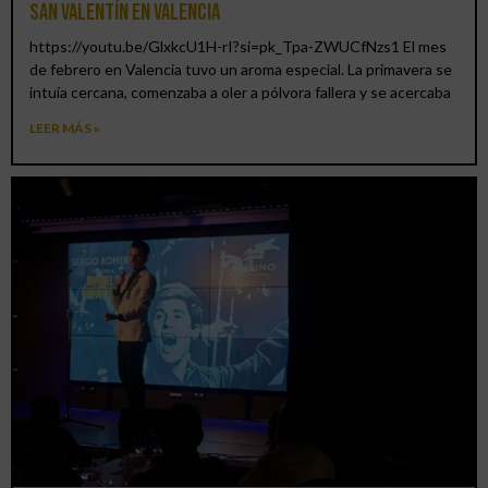
San Valentín en Valencia
https://youtu.be/GlxkcU1H-rI?si=pk_Tpa-ZWUCfNzs1 El mes
de febrero en Valencia tuvo un aroma especial. La primavera se
intuía cercana, comenzaba a oler a pólvora fallera y se acercaba
LEER MÁS »