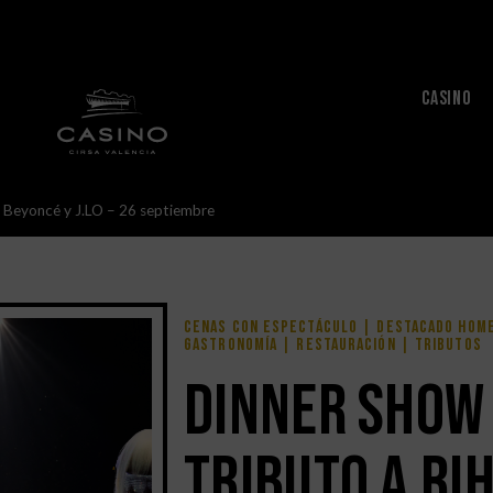
CASINO
 Beyoncé y J.LO – 26 septiembre
Cenas con espectáculo
|
Destacado hom
gastronomía
|
RESTAURACIÓN
|
Tributos
Dinner Show 
Tributo a Ri