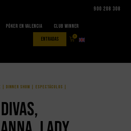
900 208 308
Póker en Valencia
Club Winner
0
entradas
e
|
Dinner show
|
ESPECTÁCULOS
|
DIVAS,
hanna, Lady