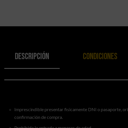
Descripción
Condiciones
Descripción
Imprescindible presentar fisicamente DNI o pasaporte, orig
confirmación de compra.
Prohibida la entrada a menores de edad.