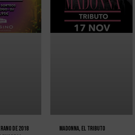
erano de 2018
Madonna, el tributo