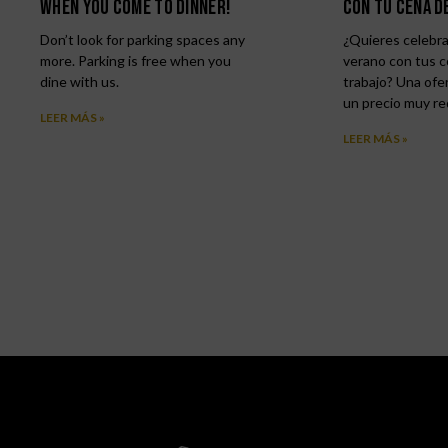
when you come to dinner!
con tu cena d
Don’t look for parking spaces any
¿Quieres celebra
more. Parking is free when you
verano con tus 
dine with us.
trabajo? Una ofer
un precio muy re
LEER MÁS »
LEER MÁS »