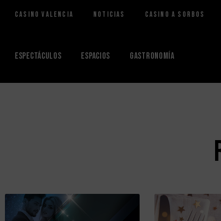
Casino Valencia
Noticias
Casino a Sorbos
Saltar
al
contenido
Espectáculos
Espacios
Gastronomía