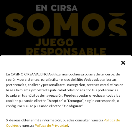
En el Grupo CIRSA promovemos una actitud responsable hacia el juego,
En CASINO CIRSA VALENCIA utilizamos cookies propias y de terceros, de
garantizando un entorno seguro y transparente para nuestros clientes y
sesión y persistentes, para facilitar el uso del Sitio Web y adaptarlo a tus
facilitamos medidas e información para que el juego sea siempre diversión y
preferencias, analizar y personalizar tu navegación, obtener estadísticas en
entretenimiento, sin utilizarse como vía para afrontar problemas económicos
base a la misma y mostrarte publicidad relacionada con tus preferencias
o emocionales. El acceso está prohibido a menores de 18 años y a las
basada en tus hábitos de navegación
.
Puedes aceptar o rechazar todas las
personas con acceso restringido conforme a los registros de prohibición y/o
cookies pulsando el botón “
Aceptar
” o “
Denegar
”, según corresponda, o
autoexclusión que resulten aplicables. También trabajamos para reforzar una
configurar su uso pulsando el botón “
Configurar
”.
cultura de prevención y concienciación sobre los posibles trastornos
asociados al juego, fomentando una participación racional y sensata acorde a
las circunstancias individuales. Asimismo, desarrollamos y mejoramos de
Si deseas obtener más información, puedes consultar nuestra
Política de
forma continuada nuestra Cultura de Juego Responsable mediante la
Cookies
y nuestra
Política de Privacidad
.
actualización periódica de la Política y la Norma, un plan de comunicación