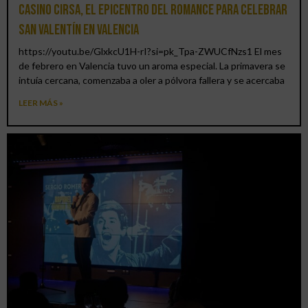
Casino CIRSA, el epicentro del romance para celebrar
San Valentín en Valencia
https://youtu.be/GlxkcU1H-rI?si=pk_Tpa-ZWUCfNzs1 El mes
de febrero en Valencia tuvo un aroma especial. La primavera se
intuía cercana, comenzaba a oler a pólvora fallera y se acercaba
LEER MÁS »