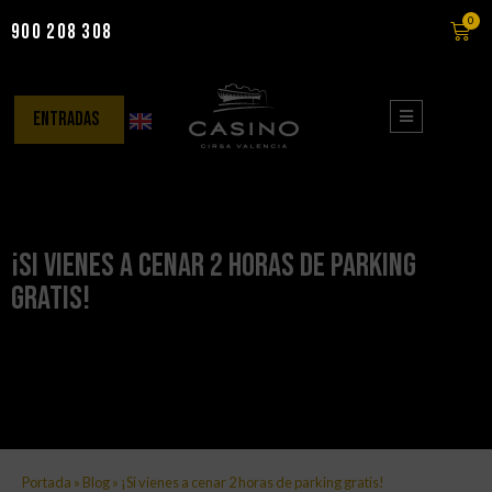
0
900 208 308
Saltar
al
contenido
entradas
¡Si vienes a cenar 2 horas de parking
gratis!
Portada
»
Blog
»
¡Si vienes a cenar 2 horas de parking gratis!