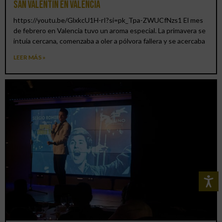
San Valentín en Valencia
https://youtu.be/GlxkcU1H-rI?si=pk_Tpa-ZWUCfNzs1 El mes
de febrero en Valencia tuvo un aroma especial. La primavera se
intuía cercana, comenzaba a oler a pólvora fallera y se acercaba
LEER MÁS »