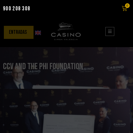
0
900 208 308
Saltar
al
contenido
entradas
CCV and the Phi Foundation