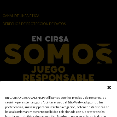
CANAL DE LÍNEA ÉTICA
DERECHOS DE PROTECCIÓN DE DATOS
En el Grupo CIRSA promovemos una actitud responsable hacia el juego,
En CASINO CIRSA VALENCIA utilizamos cookies propias y de terceros, de
garantizando un entorno seguro y transparente para nuestros clientes y
sesión y persistentes, para facilitar el uso del Sitio Web y adaptarlo a tus
facilitamos medidas e información para que el juego sea siempre diversión y
preferencias, analizar y personalizar tu navegación, obtener estadísticas en
entretenimiento, sin utilizarse como vía para afrontar problemas económicos
base a la misma y mostrarte publicidad relacionada con tus preferencias
o emocionales. El acceso está prohibido a menores de 18 años y a las
basada en tus hábitos de navegación
.
Puedes aceptar o rechazar todas las