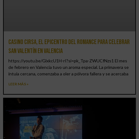
Casino CIRSA, el epicentro del romance para celebrar
San Valentín en Valencia
https://youtu.be/GlxkcU1H-rI?si=pk_Tpa-ZWUCfNzs1 El mes
de febrero en Valencia tuvo un aroma especial. La primavera se
intuía cercana, comenzaba a oler a pólvora fallera y se acercaba
LEER MÁS »