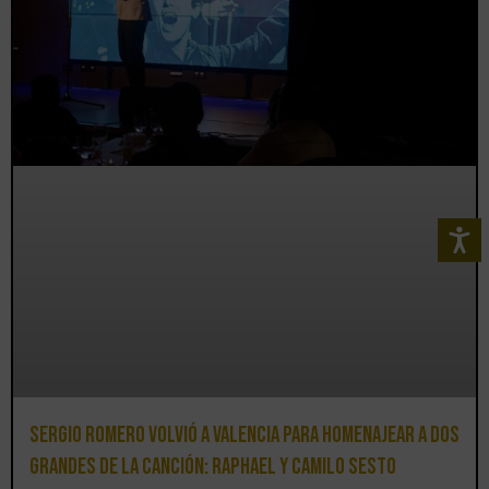
Sergio Romero volvió a Valencia para homenajear a dos
grandes de la canción: Raphael y Camilo Sesto