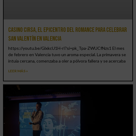
Casino CIRSA, el epicentro del romance para celebrar
San Valentín en Valencia
https://youtu.be/GlxkcU1H-rI?si=pk_Tpa-ZWUCfNzs1 El mes
de febrero en Valencia tuvo un aroma especial. La primavera se
intuía cercana, comenzaba a oler a pólvora fallera y se acercaba
LEER MÁS »