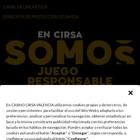
CANAL DE LÍNEA ÉTICA
DERECHOS DE PROTECCIÓN DE DATOS
En el Grupo CIRSA promovemos una actitud responsable hacia el juego,
En CASINO CIRSA VALENCIA utilizamos cookies propias y de terceros, de
garantizando un entorno seguro y transparente para nuestros clientes y
sesión y persistentes, para facilitar el uso del Sitio Web y adaptarlo a tus
facilitamos medidas e información para que el juego sea siempre diversión y
preferencias, analizar y personalizar tu navegación, obtener estadísticas en
entretenimiento, sin utilizarse como vía para afrontar problemas económicos
base a la misma y mostrarte publicidad relacionada con tus preferencias
o emocionales. El acceso está prohibido a menores de 18 años y a las
basada en tus hábitos de navegación
.
Puedes aceptar o rechazar todas las
personas con acceso restringido conforme a los registros de prohibición y/o
cookies pulsando el botón “
Aceptar
” o “
Denegar
”, según corresponda, o
autoexclusión que resulten aplicables. También trabajamos para reforzar una
configurar su uso pulsando el botón “
Configurar
”.