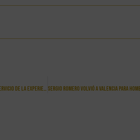
Incorporamos Un Cajero BitBase, Innovación Financiera Al Servicio De La Experiencia Urbana