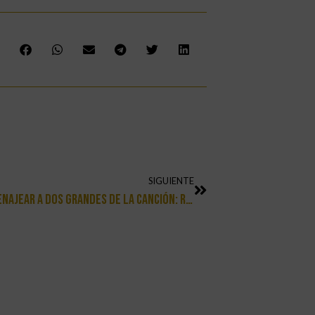
SIGUIENTE
Sergio Romero Volvió A Valencia Para Homenajear A Dos Grandes De La Canción: Raphael Y Camilo Sesto