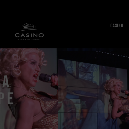
CASINO
 a
p e