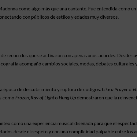
 Madonna como algo más que una cantante. Fue entendida como un 
conectando con públicos de estilos y edades muy diversos.
de recuerdos que se activaron con apenas unos acordes. Desde sus
discografía acompañó cambios sociales, modas, debates culturales 
a época de descubrimiento y ruptura de códigos.
Like a Prayer
o
V
mas como
Frozen
,
Ray of Light
o
Hung Up
demostraron que la reinvenció
nteó como una experiencia musical diseñada para que el espectad
retados desde el respeto y con una complicidad palpable entre los ar