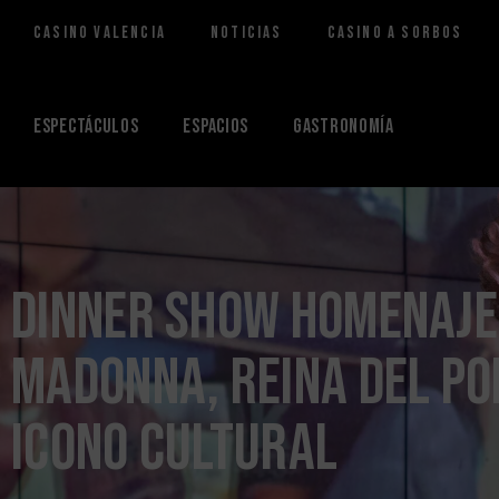
Casino Valencia
Noticias
Casino a Sorbos
Saltar
al
contenido
Espectáculos
Espacios
Gastronomía
Dinner Show homenaje
Madonna, reina del po
icono cultural