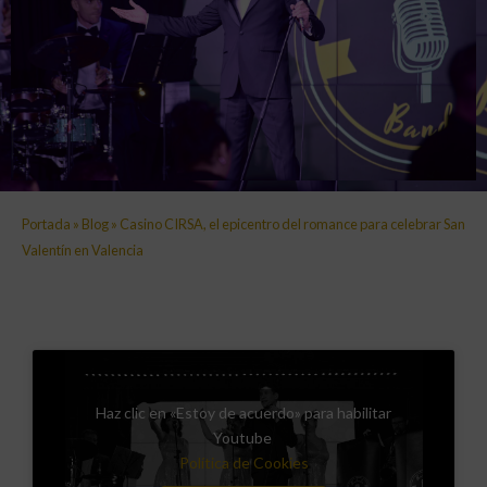
Portada
»
Blog
»
Casino CIRSA, el epicentro del romance para celebrar San
Valentín en Valencia
Haz clic en «Estoy de acuerdo» para habilitar
Youtube
Política de Cookies