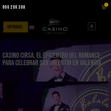
0
900 208 308
Saltar
al
contenido
entradas
Casino CIRSA, el epicentro del romance
para celebrar San Valentín en Valencia