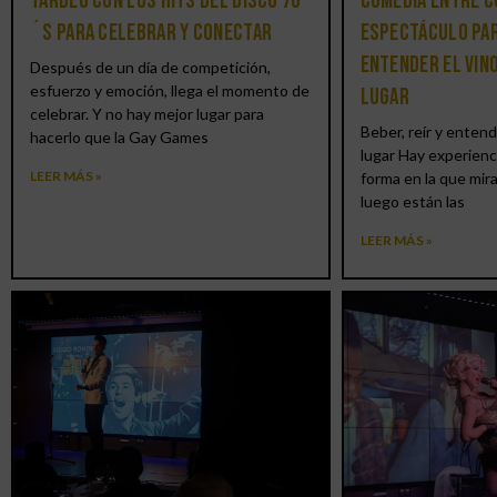
tardeo con los hits del DISCO 70
comedia entre c
´S para celebrar y conectar
espectáculo par
entender el vin
Después de un día de competición,
esfuerzo y emoción, llega el momento de
lugar
celebrar. Y no hay mejor lugar para
Beber, reír y entend
hacerlo que la Gay Games
lugar Hay experienc
LEER MÁS »
forma en la que mir
luego están las
LEER MÁS »