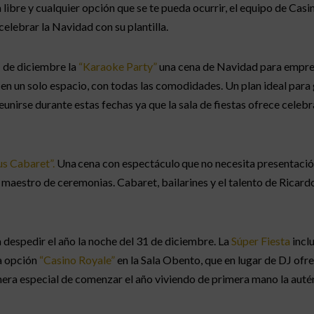
 libre y cualquier opción que se te pueda ocurrir, el equipo de Casi
elebrar la Navidad con su plantilla.
 de diciembre la
“Karaoke Party”
una cena de Navidad para empre
n un solo espacio, con todas las comodidades. Un plan ideal para 
nirse durante estas fechas ya que la sala de fiestas ofrece celebra
us Cabaret”.
Una cena con espectáculo que no necesita presentación
maestro de ceremonias. Cabaret, bailarines y el talento de Ricardo
 despedir el año la noche del 31 de diciembre. La
Súper Fiesta
incl
la opción
“Casino Royale”
en la Sala Obento, que en lugar de DJ ofre
era especial de comenzar el año viviendo de primera mano la auté