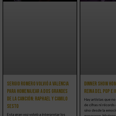
Sergio Romero volvió a Valencia
Dinner Show hom
para homenajear a dos grandes
reina del pop e 
de la canción: Raphael y Camilo
Hay artistas que no 
de cifras ni récords 
Sesto
sino desde la emoci
Esta gran voz volvió a interpretar los
generaron. Madonn