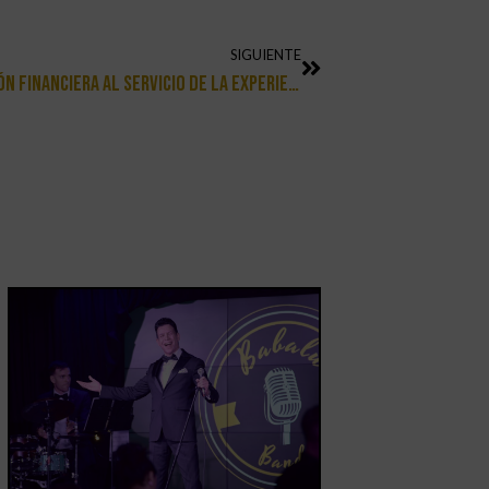
SIGUIENTE
Incorporamos Un Cajero BitBase, Innovación Financiera Al Servicio De La Experiencia Urbana