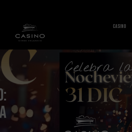
CASINO
o:
na