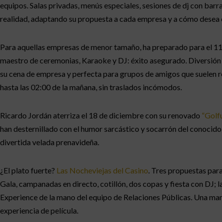
equipos. Salas privadas, menús especiales, sesiones de dj con barra
realidad, adaptando su propuesta a cada empresa y a cómo desea c
Para aquellas empresas de menor tamaño, ha preparado para el 11
maestro de ceremonias, Karaoke y DJ: éxito asegurado. Diversión e
su cena de empresa y perfecta para grupos de amigos que suelen reu
hasta las 02:00 de la mañana, sin traslados incómodos.
Ricardo Jordán aterriza el 18 de diciembre con su renovado
“Golf
han desternillado con el humor sarcástico y socarrón del conocido 
divertida velada prenavideña.
¿El plato fuerte?
Las Nocheviejas del Casino
. Tres propuestas para
Gala, campanadas en directo, cotillón, dos copas y fiesta con DJ; 
Experience de la mano del equipo de Relaciones Públicas. Una man
experiencia de película.