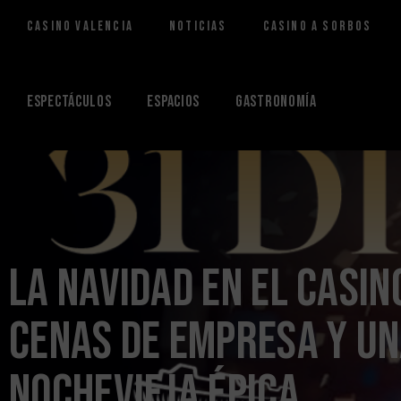
Casino Valencia
Noticias
Casino a Sorbos
Saltar
al
contenido
Espectáculos
Espacios
Gastronomía
La Navidad en el Casin
cenas de empresa y u
Nochevieja épica