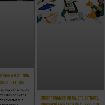
enaje a Madonna,
icono cultural
se explican a través
en listas de éxitos,
Incorporamos un cajero BitBase,
ón colectiva que
innovación financiera al servicio
a perteneció