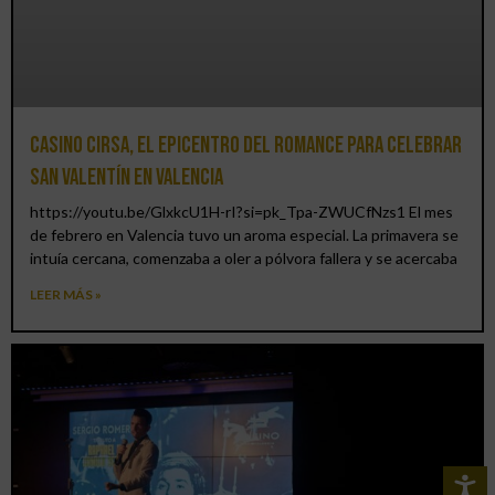
Casino CIRSA, el epicentro del romance para celebrar
San Valentín en Valencia
https://youtu.be/GlxkcU1H-rI?si=pk_Tpa-ZWUCfNzs1 El mes
de febrero en Valencia tuvo un aroma especial. La primavera se
intuía cercana, comenzaba a oler a pólvora fallera y se acercaba
LEER MÁS »