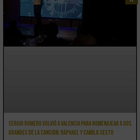
Sergio Romero volvió a Valencia para homenajear a dos
grandes de la canción: Raphael y Camilo Sesto