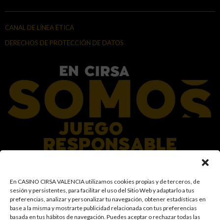
CANAL DE LÍNEA ÉTICA
DERECHOS DE PROTECCIÓN DE DATOS
En el Grupo CIRSA promovemos una actitud responsable hacia el juego,
En CASINO CIRSA VALENCIA utilizamos cookies propias y de terceros, de
garantizando un entorno seguro y transparente para nuestros clientes y
sesión y persistentes, para facilitar el uso del Sitio Web y adaptarlo a tus
facilitamos medidas e información para que el juego sea siempre diversión y
preferencias, analizar y personalizar tu navegación, obtener estadísticas en
entretenimiento, sin utilizarse como vía para afrontar problemas económicos
base a la misma y mostrarte publicidad relacionada con tus preferencias
o emocionales. El acceso está prohibido a menores de 18 años y a las
basada en tus hábitos de navegación
.
Puedes aceptar o rechazar todas las