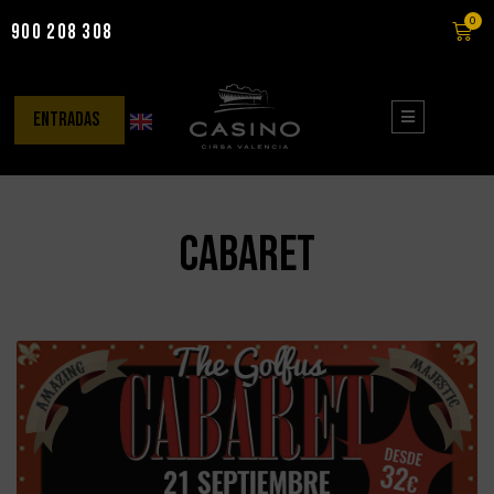
0
900 208 308
Saltar
al
contenido
entradas
cabaret