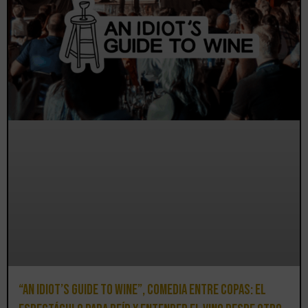
“An Idiot’s Guide to Wine”, comedia entre copas: el