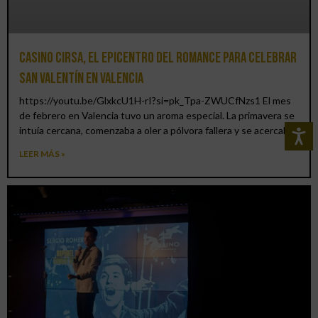
Casino CIRSA, el epicentro del romance para celebrar
San Valentín en Valencia
https://youtu.be/GlxkcU1H-rI?si=pk_Tpa-ZWUCfNzs1 El mes
de febrero en Valencia tuvo un aroma especial. La primavera se
intuía cercana, comenzaba a oler a pólvora fallera y se acercaba
LEER MÁS »