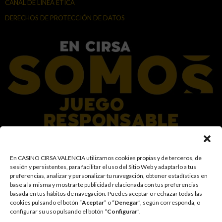
CANAL DE LÍNEA ÉTICA
DERECHOS DE PROTECCIÓN DE DATOS
En el Grupo CIRSA promovemos una actitud responsable hacia el juego,
En CASINO CIRSA VALENCIA utilizamos cookies propias y de terceros, de
garantizando un entorno seguro y transparente para nuestros clientes y
sesión y persistentes, para facilitar el uso del Sitio Web y adaptarlo a tus
facilitamos medidas e información para que el juego sea siempre diversión y
preferencias, analizar y personalizar tu navegación, obtener estadísticas en
entretenimiento, sin utilizarse como vía para afrontar problemas económicos
base a la misma y mostrarte publicidad relacionada con tus preferencias
o emocionales. El acceso está prohibido a menores de 18 años y a las
basada en tus hábitos de navegación
.
Puedes aceptar o rechazar todas las
personas con acceso restringido conforme a los registros de prohibición y/o
cookies pulsando el botón “
Aceptar
” o “
Denegar
”, según corresponda, o
autoexclusión que resulten aplicables. También trabajamos para reforzar una
configurar su uso pulsando el botón “
Configurar
”.
cultura de prevención y concienciación sobre los posibles trastornos