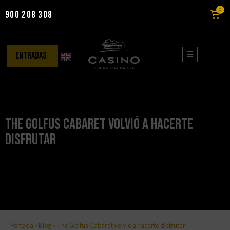
0
900 208 308
Saltar
al
contenido
entradas
The Golfus Cabaret volvió a hacerte
disfrutar
Portada
»
Blog
»
The Golfus Cabaret volvió a hacerte disfrutar