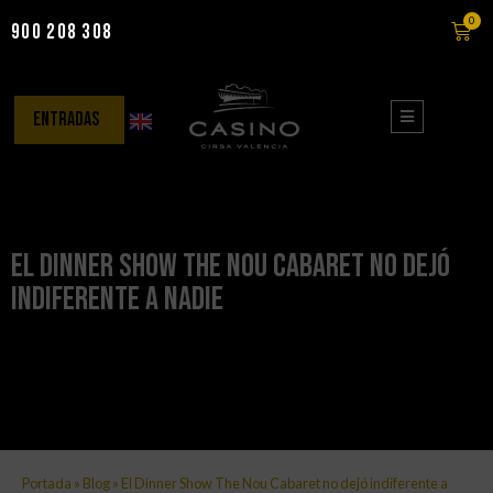
0
900 208 308
Saltar
al
contenido
entradas
El Dinner Show The Nou Cabaret no dejó
indiferente a nadie
Portada
»
Blog
»
El Dinner Show The Nou Cabaret no dejó indiferente a