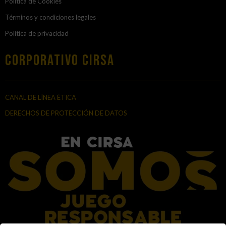
Política de Cookies
Términos y condiciones legales
Política de privacidad
Corporativo Cirsa
CANAL DE LÍNEA ÉTICA
DERECHOS DE PROTECCIÓN DE DATOS