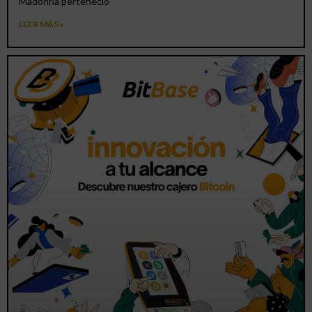
Madonna perteneció
LEER MÁS »