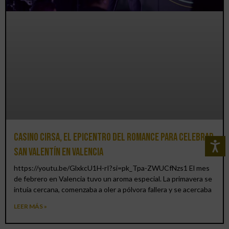
Casino CIRSA, el epicentro del romance para celebrar
San Valentín en Valencia
https://youtu.be/GlxkcU1H-rI?si=pk_Tpa-ZWUCfNzs1 El mes
de febrero en Valencia tuvo un aroma especial. La primavera se
intuía cercana, comenzaba a oler a pólvora fallera y se acercaba
LEER MÁS »