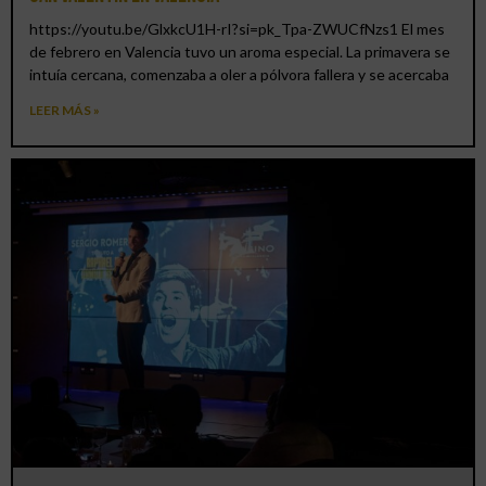
https://youtu.be/GlxkcU1H-rI?si=pk_Tpa-ZWUCfNzs1 El mes
de febrero en Valencia tuvo un aroma especial. La primavera se
intuía cercana, comenzaba a oler a pólvora fallera y se acercaba
LEER MÁS »