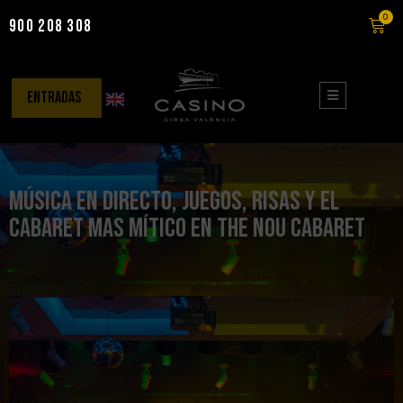
0
900 208 308
Saltar
al
contenido
entradas
Música en directo, juegos, risas y el
Cabaret mas mítico en The Nou Cabaret