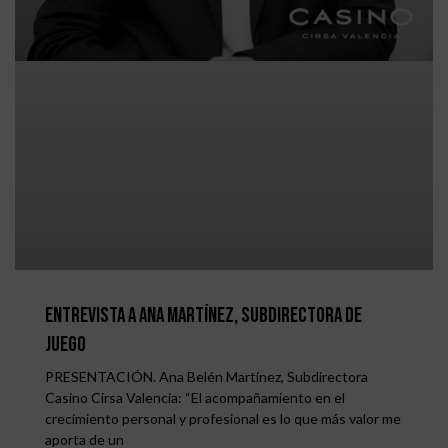
Entrevista a Ana Martínez, Subdirectora de
Juego
PRESENTACIÓN. Ana Belén Martínez, Subdirectora
Casino Cirsa Valencia: “El acompañamiento en el
crecimiento personal y profesional es lo que más valor me
aporta de un