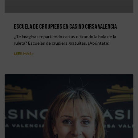
Escuela de Croupiers en Casino CIRSA Valencia
¿Te imaginas repartiendo cartas o tirando la bola de la
ruleta? Escuelas de crupiers gratuitas. ¡Apúntate!
LEER MÁS »