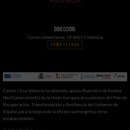
Dirección:
Cortes Valencianas, 59 46015 Valencia
Cómo llegar
Casino Cirsa Valencia ha obtenido apoyo financiero de fondos
NextGenerationEU de la Unión Europea, procedentes del Plan de
Recuperación, Transformación y Resiliencia del Gobierno de
España, para la mejora de la eficiencia energética en su
establecimiento.