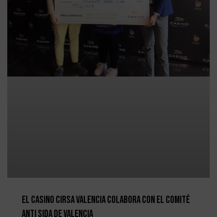
El Casino Cirsa Valencia colabora con el comité
anti sida de Valencia