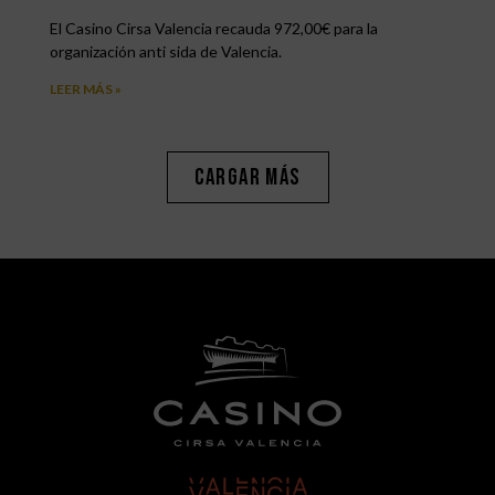
El Casino Cirsa Valencia recauda 972,00€ para la
organización anti sida de Valencia.
LEER MÁS »
Cargar más