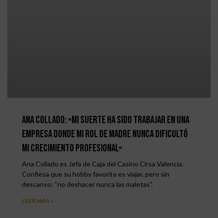
Ana Collado: «Mi suerte ha sido trabajar en una
empresa donde mi rol de madre nunca dificultó
mi crecimiento profesional»
Ana Collado es Jefa de Caja del Casino Cirsa Valencia.
Confiesa que su hobby favorito es viajar, pero sin
descanso: “no deshacer nunca las maletas”.
LEER MÁS »