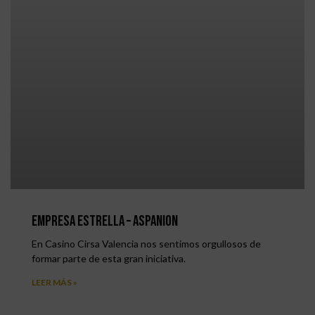
Empresa Estrella – Aspanion
En Casino Cirsa Valencia nos sentimos orgullosos de
formar parte de esta gran iniciativa.
LEER MÁS »