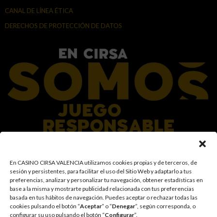
CANAL DE LÍNEA ÉTICA
DERECHOS DE PROTECCIÓN DE DATOS
En el Grupo CIRSA promovemos una actitud responsable hacia el juego,
En CASINO CIRSA VALENCIA utilizamos cookies propias y de terceros, de
garantizando un entorno seguro y transparente para nuestros clientes y
sesión y persistentes, para facilitar el uso del Sitio Web y adaptarlo a tus
facilitamos medidas e información para que el juego sea siempre diversión y
preferencias, analizar y personalizar tu navegación, obtener estadísticas en
entretenimiento, sin utilizarse como vía para afrontar problemas económicos
base a la misma y mostrarte publicidad relacionada con tus preferencias
o emocionales. El acceso está prohibido a menores de 18 años y a las
basada en tus hábitos de navegación
.
Puedes aceptar o rechazar todas las
personas con acceso restringido conforme a los registros de prohibición y/o
cookies pulsando el botón “
Aceptar
” o “
Denegar
”, según corresponda, o
autoexclusión que resulten aplicables. También trabajamos para reforzar una
configurar su uso pulsando el botón “
Configurar
”.