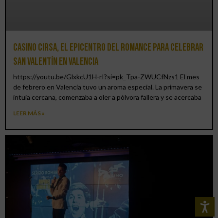
Casino CIRSA, el epicentro del romance para celebrar
San Valentín en Valencia
https://youtu.be/GlxkcU1H-rI?si=pk_Tpa-ZWUCfNzs1 El mes
de febrero en Valencia tuvo un aroma especial. La primavera se
intuía cercana, comenzaba a oler a pólvora fallera y se acercaba
LEER MÁS »